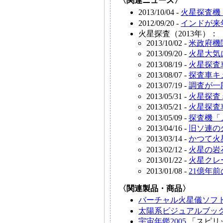
〈関連ニュース〉
2013/10/04 -
火星探査機
2012/09/20 -
インドが来
火星探査（2013年）：
2013/10/02 -
米政府機
2013/09/20 -
火星大気
2013/08/19 -
火星探査
2013/08/07 -
探査車キ
2013/07/19 -
調査が一
2013/05/31 -
火星探査
2013/05/21 -
火星探査
2013/05/09 -
探査機「
2013/04/16 -
旧ソ連の
2013/03/14 -
かつて火
2013/02/12 -
火星の岩
2013/01/22 -
火星クレ
2013/01/08 -
21億年
〈関連製品・商品〉
バーチャル火星儀ソフ
太陽系ビジュアルブック
宇宙年鑑2005
「スピリ