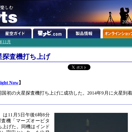
202
3年11月
星探査機打ち上げ
light Now
】
国初の火星探査機打ち上げに成功した。2014年9月に火星到
）は11月5日午後6時8分
探査機「マーズオービタ
ち上げた。同機はインド