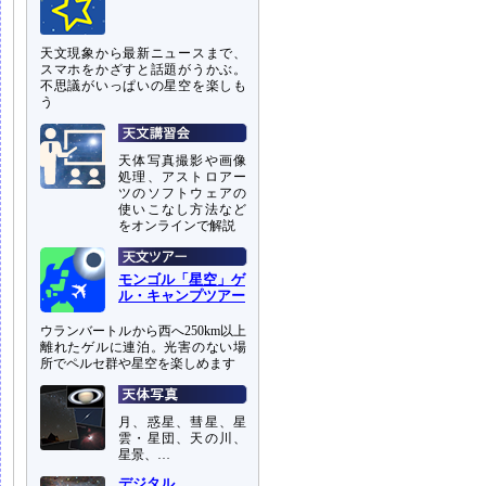
天文現象から最新ニュースまで、
スマホをかざすと話題がうかぶ。
不思議がいっぱいの星空を楽しも
う
天体写真撮影や画像
処理、アストロアー
ツのソフトウェアの
使いこなし方法など
をオンラインで解説
モンゴル「星空」ゲ
ル・キャンプツアー
ウランバートルから西へ250km以上
離れたゲルに連泊。光害のない場
所でペルセ群や星空を楽しめます
月、惑星、彗星、星
雲・星団、天の川、
星景、…
デジタル