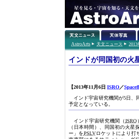
AstroArts
天文ニュース
201
インドが同国初の火
【2013年11月6日
ISRO
／
Spacef
インド宇宙研究機関が5日、同
予定となっている。
インド宇宙研究機関（
ISRO
（日本時間）、同国初の火星
ー」を
PSLV
ロケットにより打