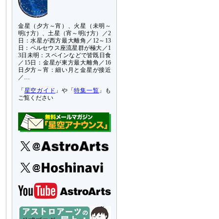
金星（夕方～宵）、火星（未明～
明け方）、土星（宵～明け方）／2
日：水星が西方最大離角／12～13
日：ペルセウス座流星群が極大／1
3日未明：スペインなどで皆既日食
／15日：金星が東方最大離角／16
日夕方～宵：細い月と金星が接近
／…
「
星空ガイド
」や「
特集一覧
」も
ご覧ください