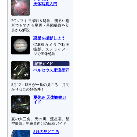
天体写真入門
PCソフトで撮影＆処理。明るい場
所でもできる星雲・星団撮影を初
歩から解説
惑星を撮影しよう
CMOSカメラで動画
撮影、ステライメー
ジで画像処理
ペルセウス座流星群
8月12～13日が一番の見ごろ。月明
かりゼロの好条件！
夏休み 天体観察ガ
イド
夏の大三角、天の川、流星群、星
空撮影。初級者向けの観察ガイド
8月の見どころ