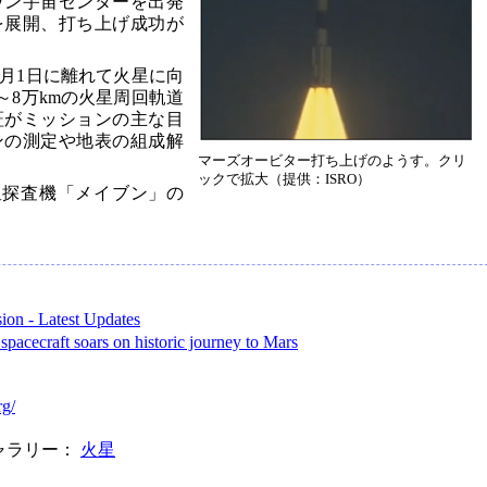
ワン宇宙センターを出発
を展開、打ち上げ成功が
2月1日に離れて火星に向
m～8万kmの火星周回軌道
証がミッションの主な目
ンの測定や地表の組成解
マーズオービター打ち上げのようす。クリ
ックで拡大（提供：ISRO）
星探査機「メイブン」の
ion - Latest Updates
 spacecraft soars on historic journey to Mars
rg/
ャラリー：
火星