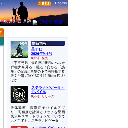
English
6年08月07日
月齢
星ナビ
2026年9月号
8月5日 発売
「宇宙兄弟」最終回 / 新月のペルセ
群極大を見る・撮る / 変わる「惑
星」の定義 / 星空の下で深呼吸する
天文台浴 / TAMRON 12-20mm F2.8 /
ほか
ステラナビゲータ・
着
モバイル
8月4日 リリース
天体観察・撮影用モバイルアプ
リ。高精度な計算とリッチな星図
表示をスマートフォンで「いつで
もどこでも、ステラナビゲータ」