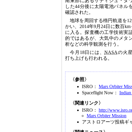
南東部にあるサティシュ・ダ
した44分後に太陽電池パネル
確認された。
地球を周回する楕円軌道を1
かい、2014年9月24日に数百k
に入る。探査機の工学技術実
的ではあるが、大気中のメタ
析などの科学観測を行う。
今月18日には、
NASA
の火
打ち上げも行われる。
〈参照〉
ISRO：
Mars Orbiter Miss
Spaceflight Now：
Indian
〈関連リンク〉
ISRO：
http://www.isro.o
Mars Orbiter Mission
アストロアーツ投稿ギ