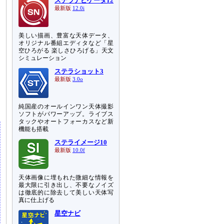
ステラナビゲータ12
最新版
12.0i
美しい描画、豊富な天体データ、
オリジナル番組エディタなど「星
空ひろがる 楽しさひろげる」天文
シミュレーション
ステラショット3
最新版
3.0o
純国産のオールインワン天体撮影
ソフトがパワーアップ。ライブス
タックやオートフォーカスなど新
機能も搭載
ステライメージ10
最新版
10.0f
天体画像に埋もれた微細な情報を
最大限に引き出し、不要なノイズ
は徹底的に除去して美しい天体写
真に仕上げる
星空ナビ