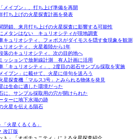
「メイブン」、打ち上げ準備を再開
年打ち上げの火星探査計画を発表
関閉鎖、来月打ち上げの火星探査に影響する可能性
にメタンはない キュリオシティが現地調査
車キュリオシティ、フォボスがダイモスを隠す食現象を観測
ュリオシティ、火星着陸から1年
段落のキュリオシティ、次の目的地へ
ミッションで放射線計測 有人計画に活用
車「キュリオシティ」、2度目の岩石サンプル採取を実施
メイブン」に載せて、火星に俳句を送ろう
火星探査機「マルス3号」とみられる物体を発見
星は生命に適した環境だった
石に、サンプル採取用の穴が開けられた
ーターに地下水湖の跡
前の火星を伝える隕石
ト「火星くるくる」
 改訂版
ット」「オポチュニティ」による火星探査紹介