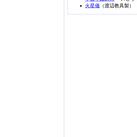
火星儀
（渡辺教具製）