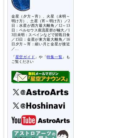
金星（夕方～宵）、火星（未明～
明け方）、土星（宵～明け方）／2
日：水星が西方最大離角／12～13
日：ペルセウス座流星群が極大／1
3日未明：スペインなどで皆既日食
／15日：金星が東方最大離角／16
日夕方～宵：細い月と金星が接近
／…
「
星空ガイド
」や「
特集一覧
」も
ご覧ください