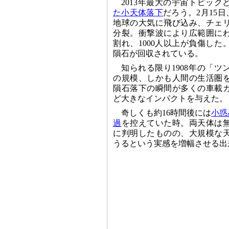
2013年最大の宇宙トピック
た小天体落下
だろう。2月15日
地球の大気に飛び込み、チェ
分裂。衝撃波により広範囲に
割れ、1000人以上が負傷した
隕石が回収されている。
知られる限り1908年の「
の規模、しかも人間の生活圏
隕石落下の瞬間が多くの車載
ど大きなインパクトを与えた。
奇しくも約16時間後には
小惑
過
を控えていた時。両天体は
に判明したものの、大規模な
うるという実感を増幅させる出