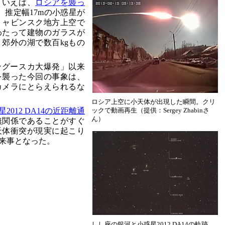
といえば、
ロシアを襲っ
、推定幅17mの小惑星が
リャビンスク地方上空で
わたって建物のガラスが
。郊外の湖で数百kgもの
ツングースカ大爆発」以来
を襲った今回の事象は、
カメラにとらえられるな
ロシア上空に小天体が出現した瞬間。クリ
星2012 DA14の近距離通
ックで動画再生（提供：Sergey Zhabinさ
ん）
無関係であることがすぐ
天体衝突が現実に起こり
来事となった。
しし座の銀河と小惑星2012 DA14の軌跡。