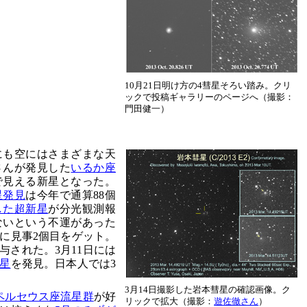
10月21日明け方の4彗星そろい踏み。クリ
ックで投稿ギャラリーのページへ（撮影：
門田健一）
にも空にはさまざまな天
さんが発見した
いるか座
眼で見える新星となった。
星発見
は今年で通算88個
見した超新星
が分光観測報
ないという不運があった
月に見事2個目をゲット。
与された。3月11日には
星
を発見。日本人では3
3月14日撮影した岩本彗星の確認画像。ク
ペルセウス座流星群
が好
リックで拡大（撮影：
遊佐徹さん
）