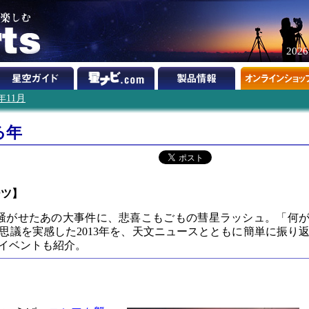
202
3年11月
る年
ーツ】
騒がせたあの大事件に、悲喜こもごもの彗星ラッシュ。「何
思議を実感した2013年を、天文ニュースとともに簡単に振り
文イベントも紹介。