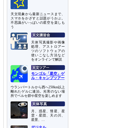
天文現象から最新ニュースまで、
スマホをかざすと話題がうかぶ。
不思議がいっぱいの星空を楽しも
う
天体写真撮影や画像
処理、アストロアー
ツのソフトウェアの
使いこなし方法など
をオンラインで解説
モンゴル「星空」ゲ
ル・キャンプツアー
ウランバートルから西へ250km以上
離れたゲルに連泊。光害のない場
所でペルセ群や星空を楽しめます
月、惑星、彗星、星
雲・星団、天の川、
星景、…
デジタル