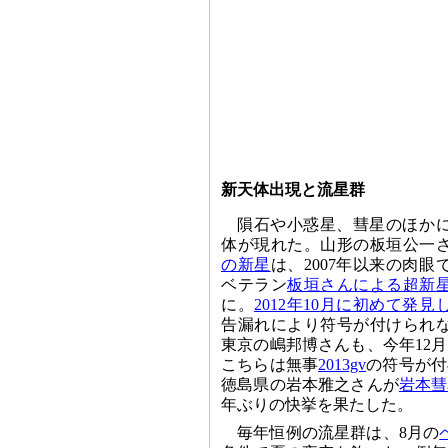
新天体出現と流星群
隕石や小惑星、彗星のほか
体が現れた。山形の板垣公一
の新星
は、2007年以来の肉
ベテラン
板垣さんによる超新
に。
2012年10月に初めて発
告漏れにより符号が付けられ
東京の嶋邦博さんも、今年12
こちらは無事
2013gv
の符号が付
徳島県の岩本雅之さんが
岩本彗
年ぶりの快挙を果たした。
毎年恒例の流星群は、8月の