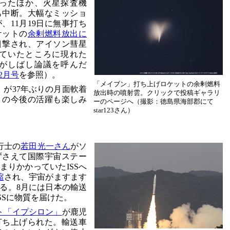
ったほか、火星探査機
も中断。大幅なミッショ
、11月19日に無事打ち
ケットの
余剰燃料放出に
目撃され、アイソン彗星
ていたところに現れた
がしばし論議を呼んだ
2月号
を参照）。
「メイブン」打ち上げロケットの余剰燃料
」が37年ぶりの月面軟着
放出時の噴射雲。クリックで投稿ギャラリ
」の今後の活躍も楽しみ
ーのページへ（撮影：徳島県海部郡にて
star123さん）
行士の
若田光一さん
がソ
ずさえて国際宇宙ステー
まりかかっていたISSへ
縮
され、宇宙がますます
る。8月には日本の輸送
SSに物質を届けた。
ト「イプシロン」
が鹿児
打ち上げられた。輸送車