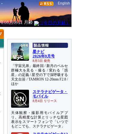
English
6年08月06日
月齢
星ナビ
2026年9月号
8月5日 発売
「宇宙兄弟」最終回 / 新月のペルセ
群極大を見る・撮る / 変わる「惑
星」の定義 / 星空の下で深呼吸する
天文台浴 / TAMRON 12-20mm F2.8 /
ほか
ステラナビゲータ・
が
モバイル
返
8月4日 リリース
天体観察・撮影用モバイルアプ
リ。高精度な計算とリッチな星図
表示をスマートフォンで「いつで
もどこでも、ステラナビゲータ」