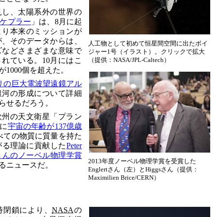
見し、太陽系外の世界の
ケプラー
」は、8月に起
より本来のミッションが
が、そのデータからは、
人工物として初めて恒星間空間に出たボイ
ズなどさまざまな意味で
ジャー1号（イラスト）。クリックで拡大
（提供：NASA/JPL-Caltech）
れている。10月にはこ
1000個を超えた。
リの巨大電波望遠鏡アル
銀河の形成について詳細
らせるだろう。
欧州の天文衛星「プラン
に
宇宙の年齢が137億歳
べての物質に質量を持た
がる理論に貢献した
Peter
nglertさんのノーベル物理学賞
2013年度ノーベル物理学賞を受賞した
るニュースだ。
Englertさん（左）とHiggsさん（提供：
Maximilien Brice/CERN）
時閉鎖により、
NASA
の