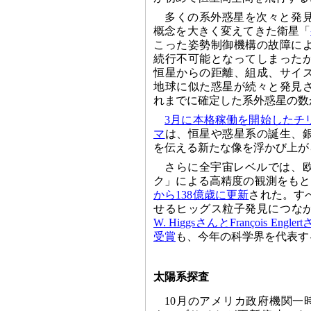
多くの系外惑星を次々と発
概念を大きく変えてきた衛星「
こった姿勢制御機構の故障に
続行不可能となってしまった
恒星からの距離、組成、サイ
地球に似た惑星が続々と発見さ
れまでに確定した系外惑星の数が
3月に本格稼働を開始したチ
マ
は、恒星や惑星系の誕生、
を伝える新たな像を浮かび上が
さらに全宇宙レベルでは、
ク」による高精度の観測をもと
から138億歳に更新
された。す
せるヒッグス粒子発見につな
W. HiggsさんとFrançois E
受賞
も、今年の科学界を代表す
太陽系探査
10月のアメリカ政府機関一