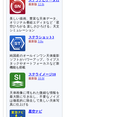
ステラナビゲータ12
最新版
12.0i
美しい描画、豊富な天体データ、
オリジナル番組エディタなど「星
空ひろがる 楽しさひろげる」天文
シミュレーション
ステラショット3
最新版
3.0o
純国産のオールインワン天体撮影
ソフトがパワーアップ。ライブス
タックやオートフォーカスなど新
機能も搭載
ステライメージ10
最新版
10.0f
天体画像に埋もれた微細な情報を
最大限に引き出し、不要なノイズ
は徹底的に除去して美しい天体写
真に仕上げる
星空ナビ