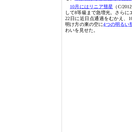
10月にはリニア彗星
（C/20
して8等級まで急増光。さらにエ
22日に近日点通過をむかえ、1
明け方の東の空に
4つの明るい
わいを見せた。