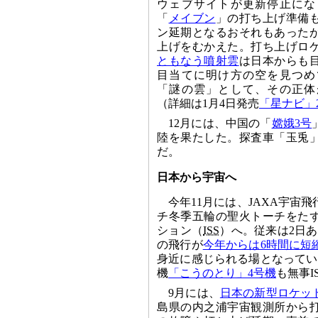
ウェブサイトが更新停止にな
「
メイブン
」の打ち上げ準備
ン延期となるおそれもあったが
上げをむかえた。打ち上げロ
ともなう噴射雲
は日本からも
目当てに明け方の空を見つめ
「謎の雲」として、その正体
（詳細は1月4日発売
「星ナビ」
12月には、中国の「
嫦娥3号
陸を果たした。探査車「玉兎
だ。
日本から宇宙へ
今年11月には、JAXA宇宙飛
チ冬季五輪の聖火トーチをた
ション（
ISS
）へ。従来は2日あ
の飛行が
今年からは6時間に短
身近に感じられる場となってい
機
「こうのとり」4号機
も無事I
9月には、
日本の新型ロケッ
島県の内之浦宇宙観測所から