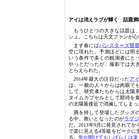
アイは消えラブが輝く 話題満
もうひとつの大きな話題は
シュ。こちらは天文ファンが心
まず春には
パンスターズ彗星（C
空に現れた。予測ほどには明
いう条件で多くの観測者にと
やっとだったが、撮影では大
とらえられた。
2014年最大の注目だった
アイ
は、一般の人々からは肉眼で
して、研究者たちからは太陽
タイムカプセルとして期待を集
の太陽最接近で消滅してしまっ
満を持して登場したグッズ
る中、救いとなったのが
ラブジ
だ。2013年9月に発見されて
で楽に見える4等級をピークに
る。
年が明けてもしばらくは楽