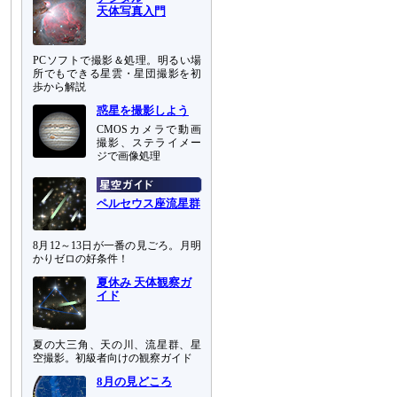
天体写真入門
PCソフトで撮影＆処理。明るい場
所でもできる星雲・星団撮影を初
歩から解説
惑星を撮影しよう
CMOSカメラで動画
撮影、ステライメー
ジで画像処理
ペルセウス座流星群
8月12～13日が一番の見ごろ。月明
かりゼロの好条件！
夏休み 天体観察ガ
イド
夏の大三角、天の川、流星群、星
空撮影。初級者向けの観察ガイド
8月の見どころ