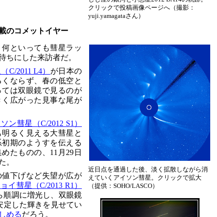
クリックで投稿画像ページへ（撮影：
yuji.yamagataさん）
載のコメットイヤー
、何といっても彗星ラッ
待ちにした来訪者だ。
/2011 L4）
が日本の
るくならず、春の低空と
っては双眼鏡で見るのが
きく広がった見事な尾が
ソン彗星（C/2012 S1）
も明るく見える大彗星と
系初期のようすを伝える
めたものの、11月29日
た。
近日点を通過した後、淡く拡散しながら消
の値下げなど失望が広が
えていくアイソン彗星。クリックで拡大
ョイ彗星（C/2013 R1）
（提供：SOHO/LASCO）
から順調に増光し、双眼鏡
安定した輝きを見せてい
しめる
だろう。