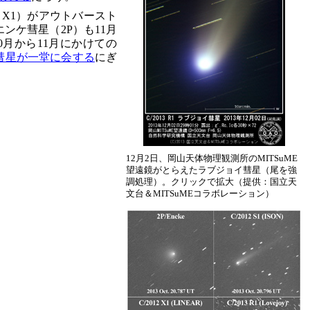
12 X1）がアウトバースト
ンケ彗星（2P）も11月
0月から11月にかけての
彗星が一堂に会する
にぎ
12月2日、岡山天体物理観測所のMITSuME
望遠鏡がとらえたラブジョイ彗星（尾を強
調処理）。クリックで拡大（提供：国立天
文台＆MITSuMEコラボレーション）