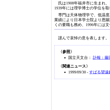
氏は1908年福井市に生まれ
1939年には理学博士の学位
専門は天体物理学で、低温度
業績により日本学士院より恩賜
くの要職も務め、1996年には
謹んで哀悼の意を表します。
〈参照〉
国立天文台：
訃報：藤
〈関連ニュース〉
1999/09/30 -
すばる望遠