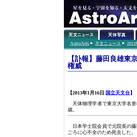
AstroArts
天文ニュース
201
【訃報】藤田良雄東
権威
【2013年1月16日
国立天文台
】
天体物理学者で東京大学名誉
歳。
日本学士院会員で元院長の藤
ごろに心不全のため死去した。