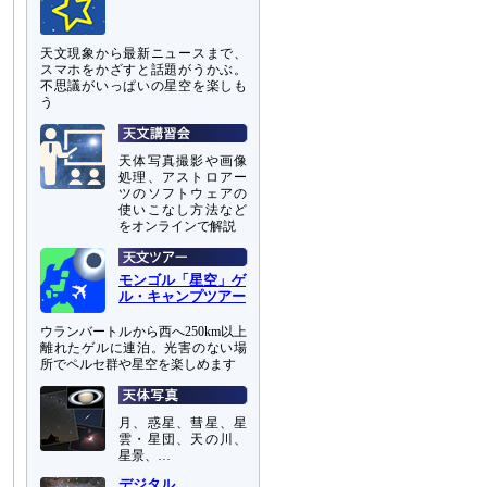
天文現象から最新ニュースまで、
スマホをかざすと話題がうかぶ。
不思議がいっぱいの星空を楽しも
う
天体写真撮影や画像
処理、アストロアー
ツのソフトウェアの
使いこなし方法など
をオンラインで解説
モンゴル「星空」ゲ
ル・キャンプツアー
ウランバートルから西へ250km以上
離れたゲルに連泊。光害のない場
所でペルセ群や星空を楽しめます
月、惑星、彗星、星
雲・星団、天の川、
星景、…
デジタル