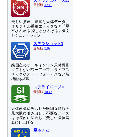
ステラナビゲータ12
。
最新版
12.0i
の
美しい描画、豊富な天体データ、
多
オリジナル番組エディタなど「星
空ひろがる 楽しさひろげる」天文
シミュレーション
ステラショット3
最新版
3.0o
純国産のオールインワン天体撮影
ソフトがパワーアップ。ライブス
タックやオートフォーカスなど新
機能も搭載
ステライメージ10
最新版
10.0f
天体画像に埋もれた微細な情報を
最大限に引き出し、不要なノイズ
は徹底的に除去して美しい天体写
真に仕上げる
星空ナビ