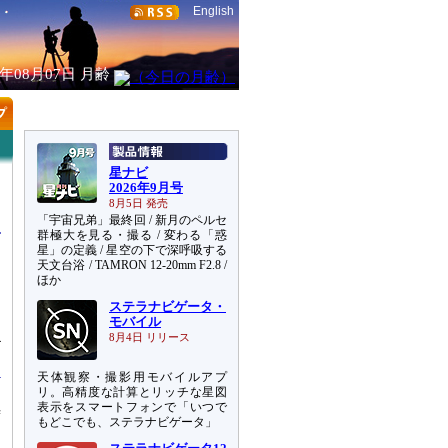
English
6年08月07日
月齢
星ナビ
2026年9月号
8月5日 発売
「宇宙兄弟」最終回 / 新月のペルセ
群極大を見る・撮る / 変わる「惑
星」の定義 / 星空の下で深呼吸する
天文台浴 / TAMRON 12-20mm F2.8 /
ほか
ステラナビゲータ・
モバイル
4
8月4日 リリース
天体観察・撮影用モバイルアプ
リ。高精度な計算とリッチな星図
表示をスマートフォンで「いつで
時
もどこでも、ステラナビゲータ」