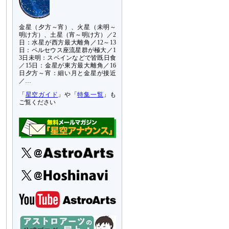
金星（夕方～宵）、火星（未明～
明け方）、土星（宵～明け方）／2
日：水星が西方最大離角／12～13
日：ペルセウス座流星群が極大／1
3日未明：スペインなどで皆既日食
／15日：金星が東方最大離角／16
日夕方～宵：細い月と金星が接近
／…
「
星空ガイド
」や「
特集一覧
」も
ご覧ください