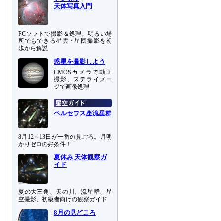
天体写真入門
PCソフトで撮影＆処理。明るい場
所でもできる星雲・星団撮影を初
歩から解説
惑星を撮影しよう
CMOSカメラで動画
撮影、ステライメー
ジで画像処理
ペルセウス座流星群
8月12～13日が一番の見ごろ。月明
かりゼロの好条件！
夏休み 天体観察ガ
イド
夏の大三角、天の川、流星群、星
空撮影。初級者向けの観察ガイド
8月の見どころ