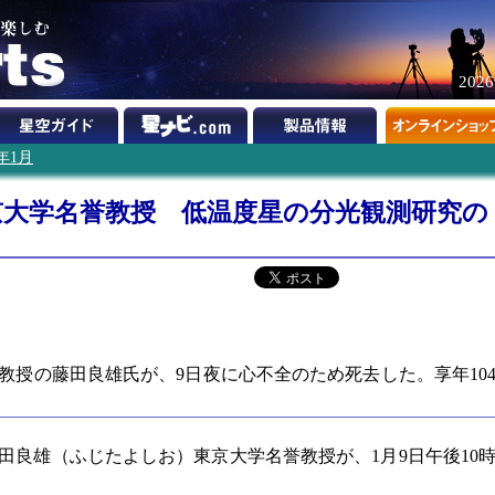
202
3年1月
京大学名誉教授 低温度星の分光観測研究の
教授の藤田良雄氏が、9日夜に心不全のため死去した。享年10
田良雄（ふじたよしお）東京大学名誉教授が、1月9日午後10