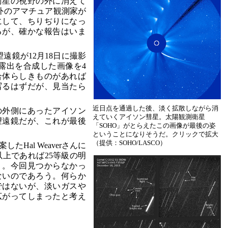
衛星の視野の外に消えて
外のアマチュア観測家が
にして、ちりぢりになっ
るが、確かな報告はいま
遠鏡が12月18日に撮影
露出を合成した画像を4
合体らしきものがあれば
写るはずだが、見当たら
近日点を通過した後、淡く拡散しながら消
の外側にあったアイソン
えていくアイソン彗星。太陽観測衛星
望遠鏡だが、これが最後
「SOHO」がとらえたこの画像が最後の姿
ということになりそうだ。クリックで拡大
（提供：SOHO/LASCO）
Hal Weaverさんに
以上であれば25等級の明
う。今回見つからなかっ
ないのであろう。何らか
ではないが、淡いガスや
広がってしまったと考え