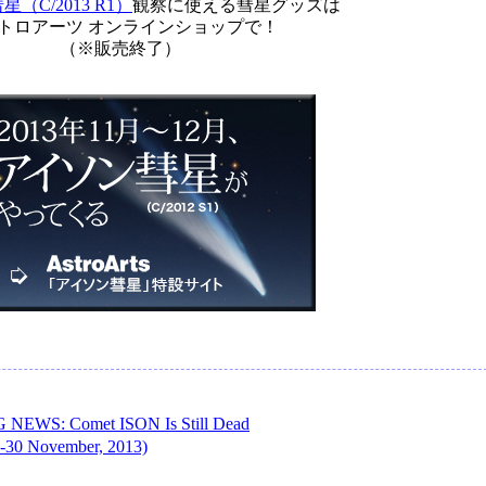
（C/2013 R1）
観察に使える彗星グッズは
トロアーツ オンラインショップで！
（※販売終了）
NEWS: Comet ISON Is Still Dead
7-30 November, 2013)