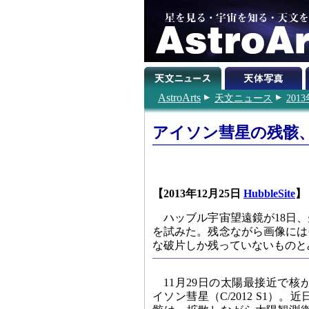
AstroArts
天文ニュース
201
アイソン彗星の残骸
【2013年12月25日
HubbleSite
】
ハッブル宇宙望遠鏡が18日
を試みた。残念ながら画像には
な破片しか残っていないものと
11月29日の太陽最接近で
イソン彗星（C/2012 S1）