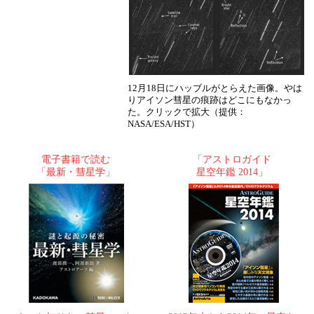
12月18日にハッブルがとらえた画像。やは
りアイソン彗星の痕跡はどこにもなかっ
た。クリックで拡大（提供：
NASA/ESA/HST）
電子書籍で読む
「アストロガイド
「最新・彗星学」
星空年鑑 2014」