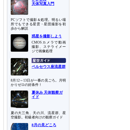
天体写真入門
PCソフトで撮影＆処理。明るい場
所でもできる星雲・星団撮影を初
歩から解説
惑星を撮影しよう
CMOSカメラで動画
撮影、ステライメー
ジで画像処理
ペルセウス座流星群
8月12～13日が一番の見ごろ。月明
かりゼロの好条件！
夏休み 天体観察ガ
イド
夏の大三角、天の川、流星群、星
空撮影。初級者向けの観察ガイド
8月の見どころ