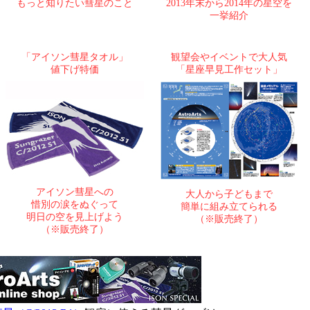
もっと知りたい彗星のこと
2013年末から2014年の星空を
一挙紹介
「アイソン彗星タオル」
観望会やイベントで大人気
値下げ特価
「星座早見工作セット」
アイソン彗星への
大人から子どもまで
惜別の涙をぬぐって
簡単に組み立てられる
明日の空を見上げよう
（※販売終了）
（※販売終了）