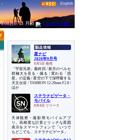
English
6年08月07日
月齢
星ナビ
2026年9月号
8月5日 発売
「宇宙兄弟」最終回 / 新月のペルセ
群極大を見る・撮る / 変わる「惑
星」の定義 / 星空の下で深呼吸する
天文台浴 / TAMRON 12-20mm F2.8 /
ほか
ステラナビゲータ・
測
モバイル
さ
8月4日 リリース
天体観察・撮影用モバイルアプ
リ。高精度な計算とリッチな星図
表示をスマートフォンで「いつで
もどこでも、ステラナビゲータ」