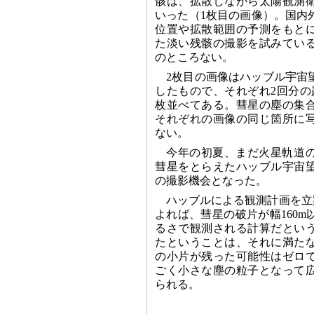
骸は、拡散しながら太陽観測
いった（1枚目の画像）。国内
位置や拡散範囲の予測をもと
た淡い残骸の撮影を試みてい
のところない。
2枚目の画像はハッブル宇宙望
したもので、それぞれ2回分の
枚並べてある。彗星の塵の集
それぞれの画像の同じ箇所に
ない。
今年の初夏、まだ火星軌道
彗星をとらえたハッブル宇宙
の撮影機会となった。
ハッブルによる観測計画を立案した
よれば、彗星の破片が幅160m
るさで観測される計算だとい
たということは、それに満た
の小片が残った可能性はゼロ
ごく小さな塵の粒子となって
られる。