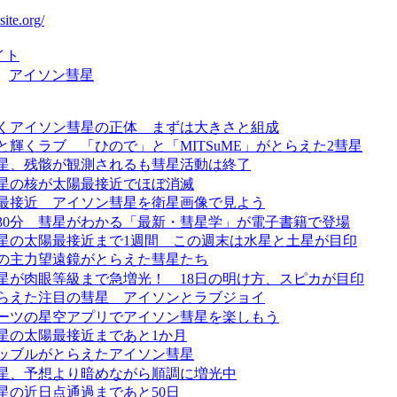
site.org/
イト
：
アイソン彗星
くアイソン彗星の正体 まずは大きさと組成
と輝くラブ 「ひので」と「MITSuME」がとらえた2彗星
星、残骸が観測されるも彗星活動は終了
星の核が太陽最接近でほぼ消滅
陽最接近 アイソン彗星を衛星画像で見よう
30分 彗星がわかる「最新・彗星学」が電子書籍で登場
星の太陽最接近まで1週間 この週末は水星と土星が目印
の主力望遠鏡がとらえた彗星たち
星が肉眼等級まで急増光！ 18日の明け方、スピカが目印
らえた注目の彗星 アイソンとラブジョイ
ーツの星空アプリでアイソン彗星を楽しもう
星の太陽最接近まであと1か月
ッブルがとらえたアイソン彗星
星、予想より暗めながら順調に増光中
星の近日点通過まであと50日