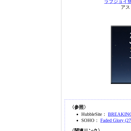
ラブジョイ彗星
アス
〈参照〉
HubbleSite：
BREAKING 
SOHO：
Faded Glory (2
〈関連リンク〉