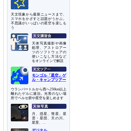
天文現象から最新ニュースまで、
スマホをかざすと話題がうかぶ。
不思議がいっぱいの星空を楽しも
う
天体写真撮影や画像
処理、アストロアー
ツのソフトウェアの
使いこなし方法など
をオンラインで解説
モンゴル「星空」ゲ
ル・キャンプツアー
ウランバートルから西へ250km以上
離れたゲルに連泊。光害のない場
所でペルセ群や星空を楽しめます
月、惑星、彗星、星
雲・星団、天の川、
星景、…
デジタル