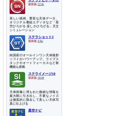
ステラナビゲータ12
最新版
12.0i
美しい描画、豊富な天体データ、
オリジナル番組エディタなど「星
空ひろがる 楽しさひろげる」天文
シミュレーション
ステラショット3
最新版
3.0o
純国産のオールインワン天体撮影
ソフトがパワーアップ。ライブス
タックやオートフォーカスなど新
機能も搭載
ステライメージ10
最新版
10.0f
天体画像に埋もれた微細な情報を
最大限に引き出し、不要なノイズ
は徹底的に除去して美しい天体写
真に仕上げる
星空ナビ