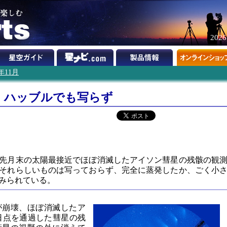
202
3年11月
、ハッブルでも写らず
、先月末の太陽最接近でほぼ消滅したアイソン彗星の残骸の観
それらしいものは写っておらず、完全に蒸発したか、ごく小
みられている。
核が崩壊、ほぼ消滅したア
。近日点を通過した彗星の残