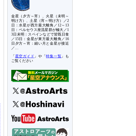
金星（夕方～宵）、火星（未明～
明け方）、土星（宵～明け方）／2
日：水星が西方最大離角／12～13
日：ペルセウス座流星群が極大／1
3日未明：スペインなどで皆既日食
／15日：金星が東方最大離角／16
日夕方～宵：細い月と金星が接近
／…
「
星空ガイド
」や「
特集一覧
」も
ご覧ください