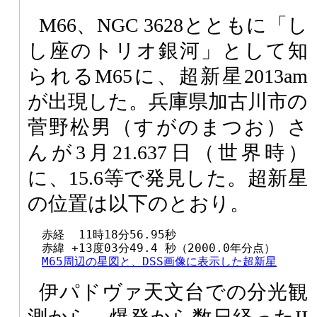
M66、NGC 3628とともに「し
し座のトリオ銀河」として知
られるM65に、超新星2013am
が出現した。兵庫県加古川市の
菅野松男（すがのまつお）さ
んが3月21.637日（世界時）
に、15.6等で発見した。超新星
の位置は以下のとおり。
  赤経  11時18分56.95秒

  赤緯 +13度03分49.4 秒（2000.0年分点）

M65周辺の星図と、DSS画像に表示した超新星
伊パドヴァ天文台での分光観