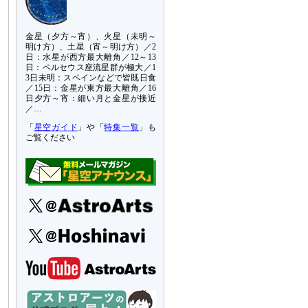
金星（夕方～宵）、火星（未明～
明け方）、土星（宵～明け方）／2
日：水星が西方最大離角／12～13
日：ペルセウス座流星群が極大／1
3日未明：スペインなどで皆既日食
／15日：金星が東方最大離角／16
日夕方～宵：細い月と金星が接近
／…
「
星空ガイド
」や「
特集一覧
」も
ご覧ください