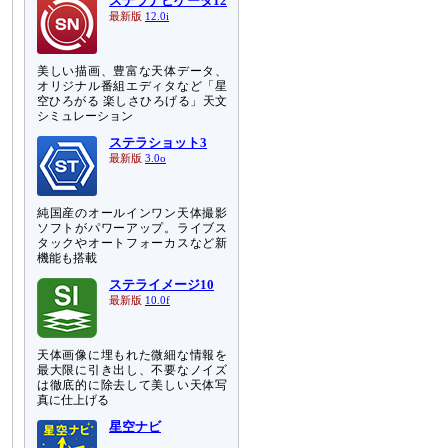
ステラナビゲータ12
最新版
12.0i
美しい描画、豊富な天体データ、
オリジナル番組エディタなど「星
空ひろがる 楽しさひろげる」天文
シミュレーション
ステラショット3
最新版
3.0o
純国産のオールインワン天体撮影
ソフトがパワーアップ。ライブス
タックやオートフォーカスなど新
機能も搭載
ステライメージ10
最新版
10.0f
天体画像に埋もれた微細な情報を
最大限に引き出し、不要なノイズ
は徹底的に除去して美しい天体写
真に仕上げる
星空ナビ