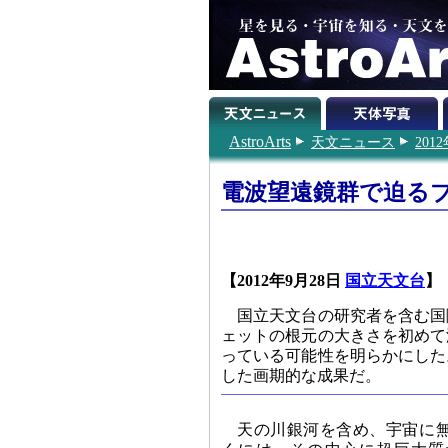
AstroArts
天文ニュース
201
電波望遠鏡群で迫る
【2012年9月28日
国立天文台
】
国立天文台の研究者を含む国
ェットの根元の大きさを初めて
っている可能性を明らかにした
した画期的な成果だ。
天の川銀河を含め、宇宙に