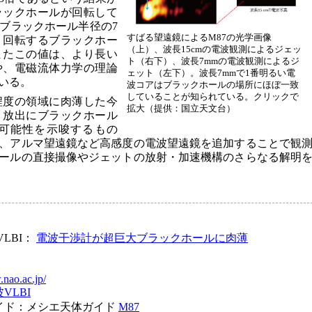
ラックホールが回転して
ブラックホール半径の7
すばる望遠鏡によるM87の光学画像
、回転するブラックホー
（上）、波長15cmの電波観測によるジェッ
またこの値は、より長い
ト（右下）、波長7mmの電波観測によるジ
や、電磁流体力学の理論
ェット（左下）。波長7mmで1番明るい電
いる。
波コアはブラックホールの場所にほぼ一致
していることが知られている。クリックで
程度の領域に肉薄した今
拡大（提供：国立天文台）
・放出にブラックホール
可能性を示唆するもの
、アルマ望遠鏡など高感度の電波望遠鏡を追加することで観
ールの直接撮像やジェットの放射・加速機構のさらなる解明
LBI：
電波干渉計が超巨大ブラックホールに肉薄
.nao.ac.jp/
VLBI
イド：メシエ天体ガイド
M87