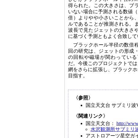
得られた。この大きさは、ブ
いない場合に予測される数値（
倍）よりやや小さいことから
ルであることが推測される。
波長で見たジェットの大きさ
に基づく予測ともよく合致して
ブラックホール半径の数倍
回の研究は、ジェットの形成
の回転や磁場が関わっている
だ。今後このプロジェクトでは
網をさらに拡張し、ブラックホ
目指す。
〈参照〉
国立天文台 サブミリ波V
〈関連リンク〉
国立天文台：
http://www
水沢観測所サブミリ波
アストロアーツ星空ガ