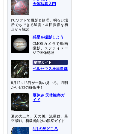
天体写真入門
PCソフトで撮影＆処理。明るい場
所でもできる星雲・星団撮影を初
歩から解説
惑星を撮影しよう
CMOSカメラで動画
撮影、ステライメー
ジで画像処理
ペルセウス座流星群
8月12～13日が一番の見ごろ。月明
かりゼロの好条件！
夏休み 天体観察ガ
イド
夏の大三角、天の川、流星群、星
空撮影。初級者向けの観察ガイド
8月の見どころ