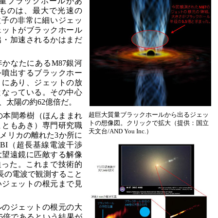
量ブラックホールがあ
ものは、最大で光速の
粒子の非常に細いジェッ
ェットがブラックホール
出・加速されるかはまだ
年かなたにあるM87銀河
を噴出するブラックホー
くにあり、ジェットの放
となっている。その中心
、太陽の約62億倍だ。
超巨大質量ブラックホールから出るジェッ
所の本間希樹（ほんままれ
トの想像図。クリックで拡大（提供：国立
まともあき）専門研究職
天文台/AND You Inc.）
メリカの離れた3か所に
BI（超長基線電波干渉
大望遠鏡に匹敵する解像
迫った。これまで技術的
波長の電波で観測すること
いジェットの根元まで見
ルのジェットの根元の大
.5倍であるという結果が