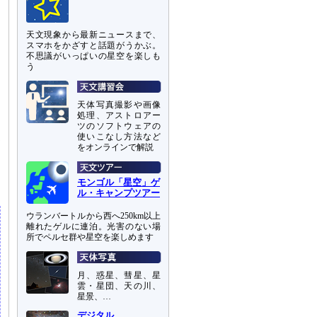
天文現象から最新ニュースまで、
スマホをかざすと話題がうかぶ。
不思議がいっぱいの星空を楽しも
う
天体写真撮影や画像
処理、アストロアー
ツのソフトウェアの
使いこなし方法など
測
をオンラインで解説
を
モンゴル「星空」ゲ
ル・キャンプツアー
ウランバートルから西へ250km以上
離れたゲルに連泊。光害のない場
所でペルセ群や星空を楽しめます
月、惑星、彗星、星
雲・星団、天の川、
星景、…
デジタル