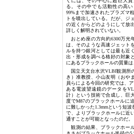
くには、その中心に超巨大質
る。その中でも活動性の高い
99%まで加速されたプラズマ
トを噴出している。だが、ジ
の近くからどのようにして放
詳しく解明されていない。
おとめ座の方向約6300万光
は、そのような高速ジェット
ルを持つ銀河としては最も近
出・形成を調べる格好の対象
にあるブラックホールの質量は
国立天文台水沢VLBI観測
き）准教授、小山友明（おや
員らによる今回の研究では、ア
ある電波望遠鏡のデータをVL
計）という技術で合成し、巨
度でM87のブラックホールに
に難しかった1.3mmという短
で、よりブラックホールに近
通すことが可能となったのだ。
観測の結果、ブラックホー
きさがブラックホール半径の5