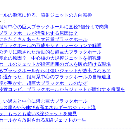
ールの源流に迫る、噴射ジェットの方向転換
ト：
銀河中心の巨大ブラックホールに直径2個分まで肉薄
ブラックホールが活発化する原因は？
にもたくさんあった大質量ブラックホール
ブラックホールの形成をシミュレーションで解明
のチリに隠された活動的な超巨大ブラックホール
停止の原因？ 中心核の大規模ジェットを初観測
ホールのジェットが銀河周囲のガスを暖め続ける現場
るブラックホールからは強いジェットが放出される？
も遅かった、銀河系中心のブラックホールの自転速度
鏡が明かす、超巨大ブラックホールのなぞ
装置コンビ、ブラックホールからジェットが噴出する瞬間を
しい過去と中心に潜む巨大ブラックホール
ルス座Aから伸びる高エネルギーのジェット流
ラ、もっとも遠いX線ジェットを発見
ホールから放射されるX線ジェットの一生