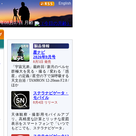
English
6年08月07日
月齢
星ナビ
2026年9月号
8月5日 発売
「宇宙兄弟」最終回 / 新月のペルセ
群極大を見る・撮る / 変わる「惑
星」の定義 / 星空の下で深呼吸する
天文台浴 / TAMRON 12-20mm F2.8 /
ほか
ステラナビゲータ・
ジ
モバイル
わ
8月4日 リリース
測
天体観察・撮影用モバイルアプ
リ。高精度な計算とリッチな星図
表示をスマートフォンで「いつで
もどこでも、ステラナビゲータ」