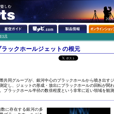
202
2年9月
ブラックホールジェットの根元
際共同グループが、銀河中心のブラックホールから噴き出す
測定し、ジェットの形成・放出にブラックホールの回転が関
。ブラックホール半径の数倍程度という非常に近い領域を観
無数に存在する銀河の多