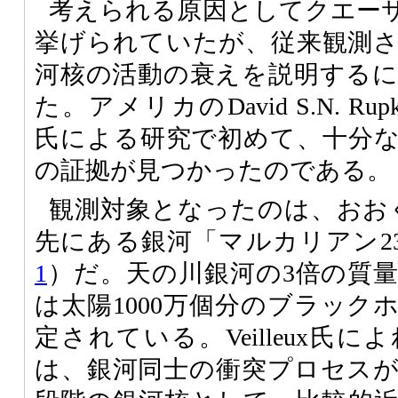
考えられる原因としてクエー
挙げられていたが、従来観測
河核の活動の衰えを説明する
た。アメリカのDavid S.N. Rupke氏
氏による研究で初めて、十分
の証拠が見つかったのである。
観測対象となったのは、おお
先にある銀河「マルカリアン231」
1
）だ。天の川銀河の3倍の質
は太陽1000万個分のブラック
定されている。Veilleux氏
は、銀河同士の衝突プロセス