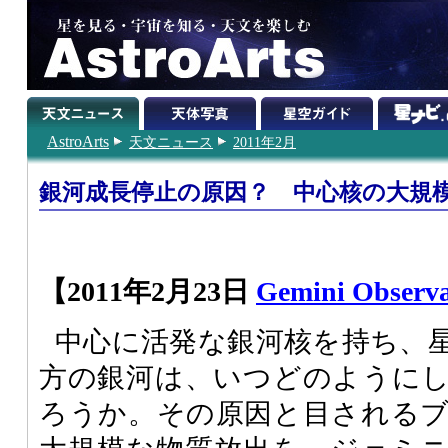
AstroArts
天文ニュース
2011年2月
銀河成長停止の原因？ 中心核の大規
【2011年2月23日
Gemini Observa
中心に活発な銀河核を持ち、
方の銀河は、いつどのように
ろうか。その原因と目される