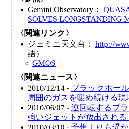
Gemini Observatory：
QUASA
SOLVES LONGSTANDING 
〈関連リンク〉
ジェミニ天文台：
http://ww
語）
GMOS
〈関連ニュース〉
2010/12/14 -
ブラックホー
周囲のガスを暖め続ける現
2010/06/07 -
逆回転するブ
強いジェットが放出される
2010/03/10 -
予想よりも遅か