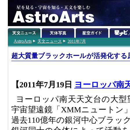
AstroArts
天文ニュース
2011年7月
超大質量ブラックホールが活発化する
【2011年7月19日
ヨーロッパ南
ヨーロッパ南天天文台の大型望
宇宙望遠鏡「XMMニュートン
過去110億年の銀河中心ブラッ