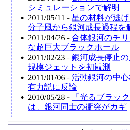
シミュレーションで解明
2011/05/11 -
星の材料が逃げ
分子風から銀河成長過程を
2011/04/26 -
合体銀河のチリ
な超巨大ブラックホール
2011/02/23 -
銀河成長停止の
規模ジェットを初観測
2011/01/06 -
活動銀河の中心
有力説に反論
2010/05/28 -
「光るブラック
は、銀河同士の衝突がカギ