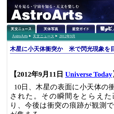
AstroArts
天文ニュース
2012年9月
木星に小天体衝突か 米で閃光現象を
【2012年9月11日
Universe Today
10日、木星の表面に小天体の
された。その瞬間をとらえた
り、今後は衝突の痕跡が観測