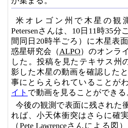
が集まる。
米オレゴン州で木星の観測
Petersenさんは、10日11時
間同日20時半ごろ）に木星表
惑星研究会（
ALPO
）のオンラ
した。投稿を見たテキサス州のGeo
影した木星の動画を確認した
事にとらえられていることが
イト
で動画を見ることができる
今後の観測で表面に残された
れば、小天体衝突はさらに確
（Pete Lawrenceさんによ