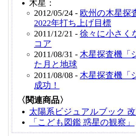
木星：
2012/05/24 -
欧州の木星探査
2022年打ち上げ目標
2011/12/21 -
徐々に小さく
コア
2011/08/31 -
木星探査機「
た月と地球
2011/08/08 -
木星探査機「
成功！
〈関連商品〉
太陽系ビジュアルブック 
「こども図鑑 惑星の観察」