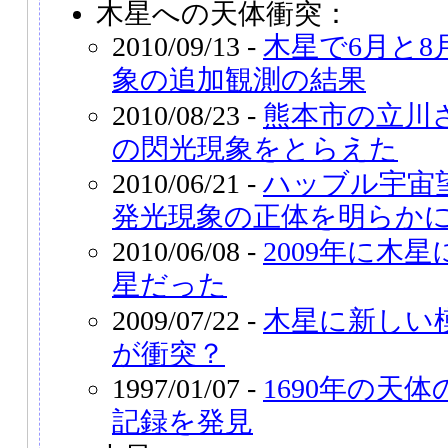
木星への天体衝突：
2010/09/13 -
木星で6月と
象の追加観測の結果
2010/08/23 -
熊本市の立川
の閃光現象をとらえた
2010/06/21 -
ハッブル宇宙
発光現象の正体を明らか
2010/06/08 -
2009年に木
星だった
2009/07/22 -
木星に新しい
が衝突？
1997/01/07 -
1690年の天
記録を発見