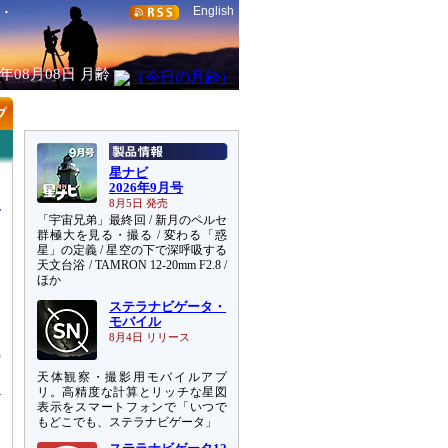
English
6年08月08日
月齢
星ナビ
2026年9月号
8月5日 発売
「宇宙兄弟」最終回 / 新月のペルセ
群極大を見る・撮る / 変わる「惑
星」の定義 / 星空の下で深呼吸する
天文台浴 / TAMRON 12-20mm F2.8 /
ほか
ステラナビゲータ・
す
モバイル
こ
8月4日 リリース
の
天体観察・撮影用モバイルアプ
リ。高精度な計算とリッチな星図
表示をスマートフォンで「いつで
もどこでも、ステラナビゲータ」