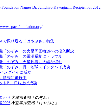
 Foundation Names Dr. Junichiro Kawaguchi Recipient of 2012
d
//www.spacefoundation.org/
スで振り返る「はやぶさ」特集
：
機「のぞみ」の火星周回軌道への投入断念
機「のぞみ」の電源系統にトラブル
機「のぞみ」火星到着に大幅な遅れ
機「のぞみ」月・地球スイングバイ成功
スイングバイに成功
』順調に飛行中
ットB」打ち上げ成功
2007
火星探査機「のぞみ」
2006
小惑星探査機「はやぶさ」