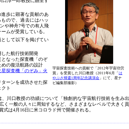
川口淳一郎教授に贈呈す
の進歩に顕著な貢献のあ
るもので、過去にはハッ
ンや神舟7号での有人飛
チームが受賞している。
績として以下を掲げてい
用した航行技術開発
足となった探査機「のぞ
ための復活航路の設計
宇宙探査技術への貢献で「2012年宇宙功労
火星探査機「のぞみ」火
賞」を受賞した川口教授（2011年6月「
は
やぶさ帰還1周年記念講演会
」にて、星ナ
リターンを成功させた探
ビ編集部撮影）
ェクト
lham氏は、川口教授の功績について「独創的な宇宙航行技術を生み
広く一般の人々に周知するなど、さまざまなレベルで大きく
賞式は4月16日に米コロラド州で開催される。