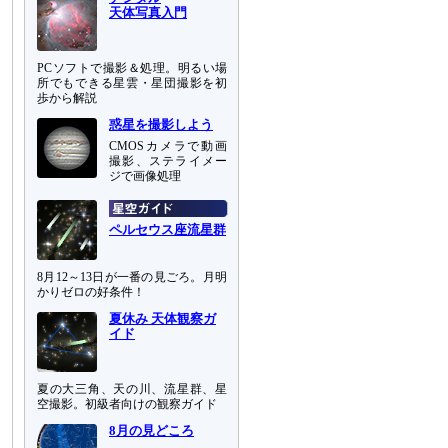
天体写真入門
PCソフトで撮影＆処理。明るい場
所でもできる星雲・星団撮影を初
歩から解説
惑星を撮影しよう
CMOSカメラで動画
撮影、ステライメー
ジで画像処理
ペルセウス座流星群
8月12～13日が一番の見ごろ。月明
かりゼロの好条件！
夏休み 天体観察ガ
イド
夏の大三角、天の川、流星群、星
空撮影。初級者向けの観察ガイド
8月の見どころ