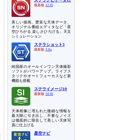
ステラナビゲータ12
最新版
12.0i
美しい描画、豊富な天体データ、
オリジナル番組エディタなど「星
空ひろがる 楽しさひろげる」天文
シミュレーション
ステラショット3
最新版
3.0o
純国産のオールインワン天体撮影
ソフトがパワーアップ。ライブス
タックやオートフォーカスなど新
機能も搭載
ステライメージ10
最新版
10.0f
出
天体画像に埋もれた微細な情報を
貢
最大限に引き出し、不要なノイズ
は徹底的に除去して美しい天体写
真に仕上げる
星空ナビ