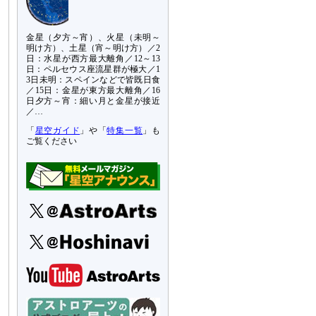
金星（夕方～宵）、火星（未明～
明け方）、土星（宵～明け方）／2
日：水星が西方最大離角／12～13
日：ペルセウス座流星群が極大／1
3日未明：スペインなどで皆既日食
／15日：金星が東方最大離角／16
日夕方～宵：細い月と金星が接近
／…
「
星空ガイド
」や「
特集一覧
」も
ご覧ください