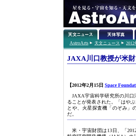
AstroArts
天文ニュース
201
JAXA川口教授が米
【2012年2月15日
Space Foundat
JAXA宇宙科学研究所の川口
ることが発表された。「はやぶ
とや、火星探査機「のぞみ」
だ。
米・宇宙財団は13日、「20