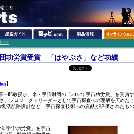
202
2年2月
財団功労賞受賞 「はやぶさ」など功績
ion
】
淳一郎教授が、米・宇宙財団の「2012年宇宙功労賞」を受賞
さ」プロジェクトリーダーとして宇宙探査への理解を広めた
の復活航路設計など、宇宙探査技術への貢献が評価されたも
12年宇宙功労賞」を宇宙