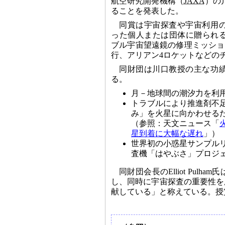
航空研究開発機構（
JAXA
）の
ることを発表した。
同賞は宇宙探査や宇宙利用
った個人または団体に贈られ
ブル宇宙望遠鏡の修理ミッショ
行、アリアン4ロケットなどの
同財団は川口教授の主な功
る。
月－地球間の潮汐力を利
トラブルにより推進剤不
み」を火星に向かわせる
（参照：天文ニュース「
星到着に大幅な遅れ
」）
世界初の小惑星サンプル
査機「はやぶさ」プロジ
同財団会長のElliot Pu
し、同時に宇宙探査の重要性を
献している」と称えている。授