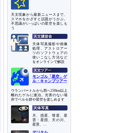
天文現象から最新ニュースまで、
スマホをかざすと話題がうかぶ。
不思議がいっぱいの星空を楽しも
う
天体写真撮影や画像
処理、アストロアー
ツのソフトウェアの
使いこなし方法など
をオンラインで解説
モンゴル「星空」ゲ
ル・キャンプツアー
ウランバートルから西へ250km以上
離れたゲルに連泊。光害のない場
所でペルセ群や星空を楽しめます
月、惑星、彗星、星
雲・星団、天の川、
星景、…
デジタル