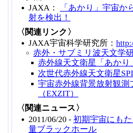
JAXA：
「あかり」宇宙か
射を検出！
〈関連リンク〉
JAXA宇宙科学研究所：
http:
赤外・サブミリ波天文学
赤外線天文衛星「あかり
次世代赤外線天文衛星SPIC
宇宙赤外線背景放射観測
（EXZIT）
〈関連ニュース〉
2011/06/20 -
初期宇宙にもた
量ブラックホール