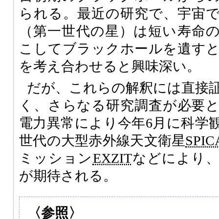
られる。最近の研究で、宇宙
（第一世代の星）は短い寿命
こしてブラックホールを遺す
を考え合わせると興味深い。
だが、これらの解釈には直接
く、さらなる研究調査が必要
電力異常により今年6月に科学
世代の大型赤外線天文衛星
SPIC
ミッション
EXZIT
などにより、
が期待される。
〈参照〉