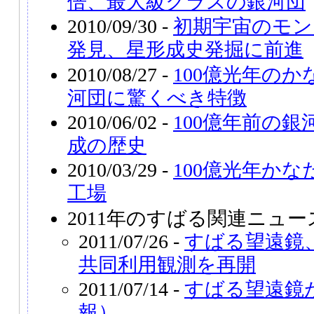
倍、最大級クラスの銀河団
2010/09/30 -
初期宇宙のモン
発見、星形成史発掘に前進
2010/08/27 -
100億光年の
河団に驚くべき特徴
2010/06/02 -
100億年前の
成の歴史
2010/03/29 -
100億光年か
工場
2011年のすばる関連ニュー
2011/07/26 -
すばる望遠鏡
共同利用観測を再開
2011/07/14 -
すばる望遠鏡
報）