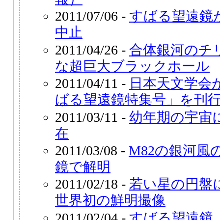
2011/07/06 -
すばる望遠鏡
中止
2011/04/26 -
合体銀河のチ
な超巨大ブラックホール
2011/04/11 -
日本天文学会
ばる望遠鏡特集号」を刊
2011/03/11 -
幼年期の宇宙
在
2011/03/08 -
M82の銀河風
鏡で解明
2011/02/18 -
若い星の円盤
世界初の鮮明撮像
2011/02/04 -
すばる望遠鏡