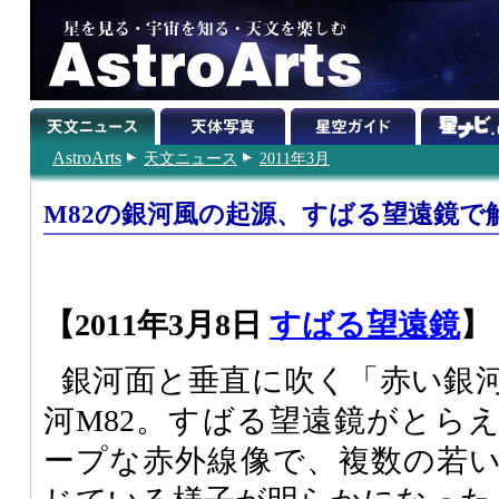
AstroArts
天文ニュース
2011年3月
M82の銀河風の起源、すばる望遠鏡で
【2011年3月8日
すばる望遠鏡
】
銀河面と垂直に吹く「赤い銀
河M82。すばる望遠鏡がとら
ープな赤外線像で、複数の若