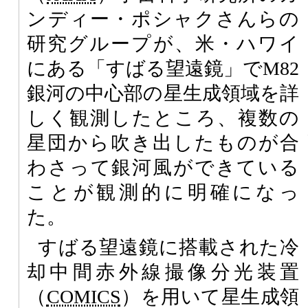
ンディー・ポシャクさんらの
研究グループが、米・ハワイ
にある「すばる望遠鏡」でM82
銀河の中心部の星生成領域を詳
しく観測したところ、複数の
星団から吹き出したものが合
わさって銀河風ができている
ことが観測的に明確になっ
た。
すばる望遠鏡に搭載された冷
却中間赤外線撮像分光装置
（
COMICS
）を用いて星生成領