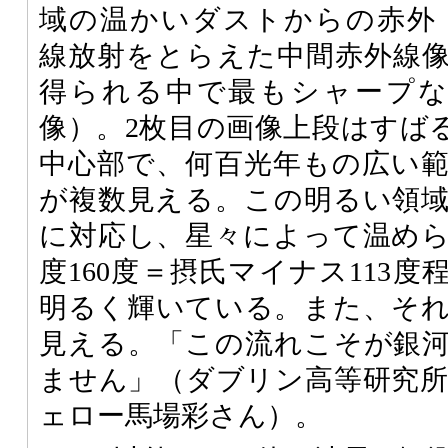
域の温かいダストからの赤外
線放射をとらえた中間赤外線
得られる中で最もシャープな
像）。2枚目の画像上段はすばる
中心部で、何百光年もの広い
が複数見える。この明るい領
に対応し、星々によって温め
度160度＝摂氏マイナス113
明るく輝いている。また、そ
見える。「この流れこそが銀
ません」（ダブリン高等研究
ェロー馬場彩さん）。