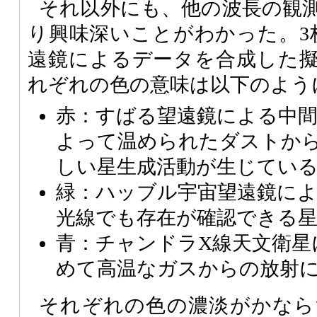
それ以外にも、他の波長の観
り興味深いことがわかった。3
遠鏡によるデータを合成した
れぞれの色の意味は以下のよう
赤：すばる望遠鏡による中間
よって温められたダストか
しい星生成活動が生じてい
緑：ハッブル宇宙望遠鏡によ
光線でも存在が確認できる
青：チャンドラX線天文衛星
めて高温なガスからの放射
それぞれの色の濃淡がかなら