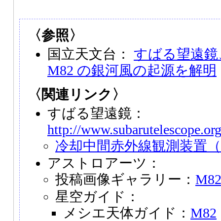
〈参照〉
国立天文台：
すばる望遠鏡
M82 の銀河風の起源を解明
〈関連リンク〉
すばる望遠鏡：
http://www.subarutelescope.org
冷却中間赤外線観測装置（C
アストロアーツ：
投稿画像ギャラリー：
M8
星空ガイド：
メシエ天体ガイド：
M82