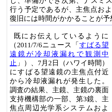
し、準備ができ次第、ナスミ
行う予定であるが、主焦点お
復旧には時間がかかることが予
既にお伝えしているように
（2011/7/6ニュース「
すばる望
遠鏡が冷却液漏れで観測中
止
」）、7月2日（ハワイ時間）
にすばる望遠鏡の主焦点付近
から冷却液漏れが発生した。
調査の結果、主鏡、主鏡の裏面
支持機構部の一部、第3鏡、主
焦点周辺光学系システムおよ