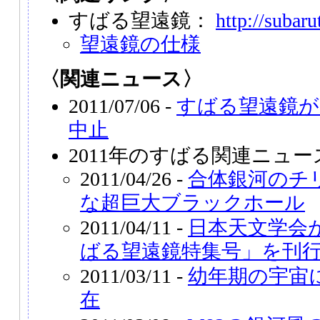
すばる望遠鏡：
http://subaru
望遠鏡の仕様
〈関連ニュース〉
2011/07/06 -
すばる望遠鏡が
中止
2011年のすばる関連ニュー
2011/04/26 -
合体銀河のチ
な超巨大ブラックホール
2011/04/11 -
日本天文学会
ばる望遠鏡特集号」を刊
2011/03/11 -
幼年期の宇宙
在