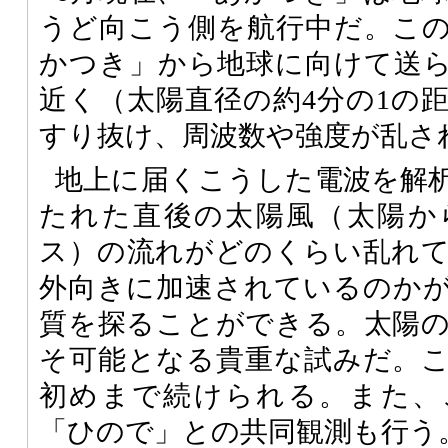
うど向こう側を航行中だ。こ
かつき」から地球に向けて送
近く（太陽直径の約4分の1の
すり抜け、周波数や強度が乱さ
地上に届くこうした電波を解
たれた直後の太陽風（太陽か
ス）の流れがどのくらい乱れ
外向きに加速されているのか
質を探ることができる。太陽
そ可能となる貴重な試みだ。こ
初めまで続けられる。また、
「ひので」との共同観測も行う