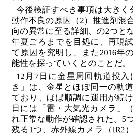
今後検証すべき事項は大きく
動作不良の原因（2）推進剤混
向の異常に至る詳細、の2つとな
年夏ごろまでを目処に、再現
て原因を究明し、また2016年
能性を探っていくとのことだ。
12月7日に金星周回軌道投
き」は、金星とほぼ同一の軌
ており、ほぼ順調に運用が続けら
日には「雷・大気光カメラ」（
れ正常な動作が確認された。5
残る1つ、赤外線カメラ（IR2