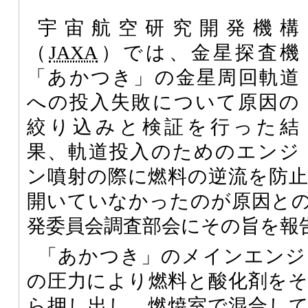
宇宙航空研究開発機構
（
JAXA
）では、金星探査機
「あかつき」の金星周回軌道
への投入失敗について原因の
絞り込みと検証を行った結
果、軌道投入のためのエンジ
ン噴射の際に燃料の逆流を防
開いていなかったのが原因と
発委員会調査部会にその旨を報
「あかつき」のメインエンジ
の圧力により燃料と酸化剤を
ら押し出し、燃焼室で混合し