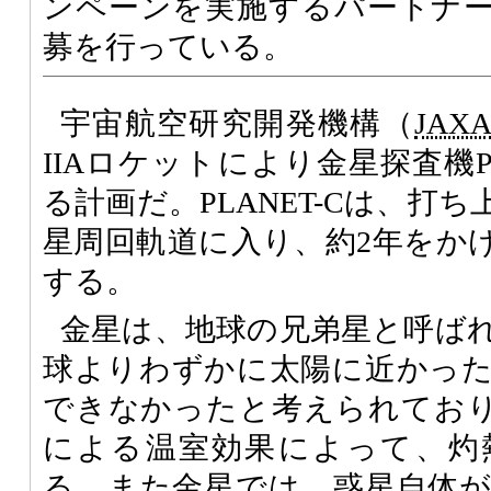
ンペーンを実施するパートナ
募を行っている。
宇宙航空研究開発機構（
JAX
IIAロケットにより金星探査機P
る計画だ。PLANET-Cは、打
星周回軌道に入り、約2年をか
する。
金星は、地球の兄弟星と呼ば
球よりわずかに太陽に近かっ
できなかったと考えられてお
による温室効果によって、灼
る。また金星では、惑星自体