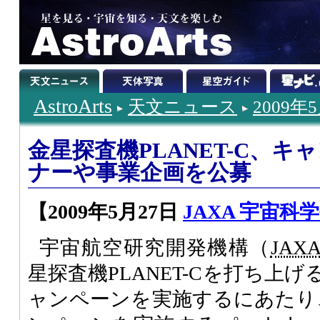
AstroArts
天文ニュース
2009年
金星探査機PLANET-C、
ナーや事業企画を公募
【2009年5月27日
JAXA 宇宙科
宇宙航空研究開発機構（
JAX
星探査機PLANET-Cを打ち上
ャンペーンを実施するにあたり