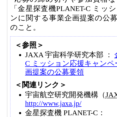
「金星探査機PLANET-C ミ
ンに関する事業企画提案の公
のこと。
＜参照＞
JAXA 宇宙科学研究本部 ：
C ミッション応援キャン
画提案の公募要領
＜関連リンク＞
宇宙航空研究開発機構（
JA
http://www.jaxa.jp/
金星探査機 PLANET-C：