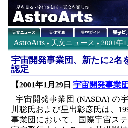
AstroArts
天文ニュース
2001年
宇宙開発事業団、新たに2名
認定
【2001年1月29日
宇宙開発事業団 (20
宇宙開発事業団 (NASDA) 
川聡氏および星出彰彦氏は、19
事業団において、国際宇宙ステー