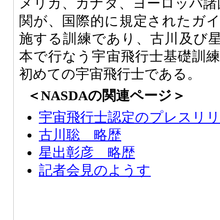
メリカ、カナダ、ヨーロッパ諸国
関が、国際的に規定されたガ
施する訓練であり、古川及び
本で行なう宇宙飛行士基礎訓
初めての宇宙飛行士である。
＜NASDAの関連ページ＞
宇宙飛行士認定のプレスリ
古川聡 略歴
星出彰彦 略歴
記者会見のようす