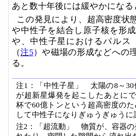
あと数十年後には緩やかになる
この発見により、超高密度状
や中性子を結合し原子核を形
や、中性子星におけるパルス
（
注5
）や磁場の形成などへの
る。
注1：「中性子星」 太陽の8～3
が超新星爆発を起こしたあとにで
杯で60億トンという超高密度の
して中性子になりぎゅうぎゅうに
注2：「超流動」 物質が、容器