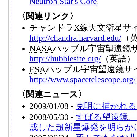
Neutron Star's Core
〈関連リンク〉
チャンドラX線天文衛星サ
http://chandra.harvard.edu/
（
NASA
ハッブル宇宙望遠鏡
http://hubblesite.org/
（英語）
ESA
ハッブル宇宙望遠鏡サ
http://www.spacetelescope.org/
〈関連ニュース〉
2009/01/08 -
克明に描かれる
2008/05/30 -
すばる望遠鏡、
成した超新星爆発を明らか