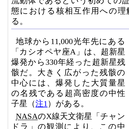
流動体であるという初めての
態における核相互作用への理
る。
地球から11,000光年先にある
「カシオペヤ座A」は、超新星
爆発から330年経った超新星残
骸だ。大きく広がった残骸の
中心には、爆発した大質量星
の名残である超高密度の中性
子星（
注1
）がある。
NASA
のX線天文衛星「チャン
ドラ」の観測により、この中