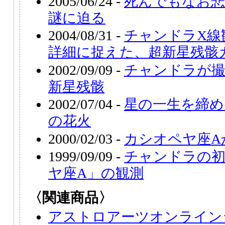
2005/06/24 -
死んでもなお悲
謎に迫る
2004/08/31 -
チャンドラX線
詳細に捉えた、超新星残骸
2002/09/09 -
チャンドラが
新星残骸
2002/07/04 -
星の一生を締め
の花火
2000/02/03 -
カシオペヤ座A
1999/09/09 -
チャンドラの初
ヤ座A」の観測
〈関連商品〉
アストロアーツオンライン