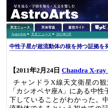
AstroArts
天文ニュース
2011年2月
中性子星が超流動体の核を持つ証拠を
【2011年2月24日
Chandra X-ray 
チャンドラX線天文衛星の観
「カシオペヤ座A」にある中性
下していることがわかった。