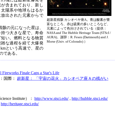
素が含まれており、新し
。太陽系や地球もはるか
に放出された元素からで
超新星残骸 カシオペヤ座A。青は酸素が豊
富なところ、赤は硫黄の多いところなど、
残骸の元になった星は、
元素によって色分けされている（提供：
量を持つ大きな星で、寿命
NASA and The Hubble Heritage Team (STScI /
AURA)、謝辞：R. Fesen (Dartmouth) and J.
ほど短い。燃料となる物質
Morse (Univ. of Colorado) ）
複雑な過程を経て大爆発
万kmという高速で、星の
のである。
l Fireworks Finale Caps a Star's Life
IVE：国際：
超新星： 「宇宙の花火」カシオペア座Ａの残がい
Science Institute）：
http://www.stsci.edu/
,
http://hubble.stsci.edu/
：
http://heritage.stsci.edu/