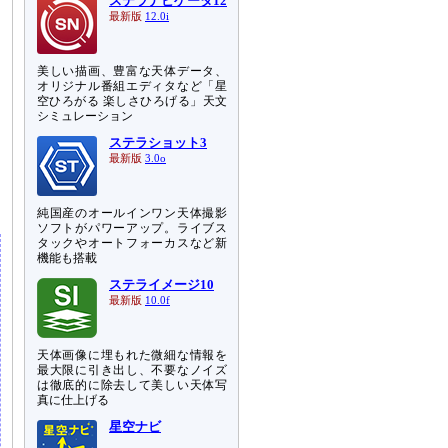
ステラナビゲータ12
最新版
12.0i
美しい描画、豊富な天体データ、
オリジナル番組エディタなど「星
空ひろがる 楽しさひろげる」天文
シミュレーション
ステラショット3
最新版
3.0o
純国産のオールインワン天体撮影
ソフトがパワーアップ。ライブス
タックやオートフォーカスなど新
機能も搭載
ステライメージ10
最新版
10.0f
天体画像に埋もれた微細な情報を
最大限に引き出し、不要なノイズ
は徹底的に除去して美しい天体写
真に仕上げる
星空ナビ