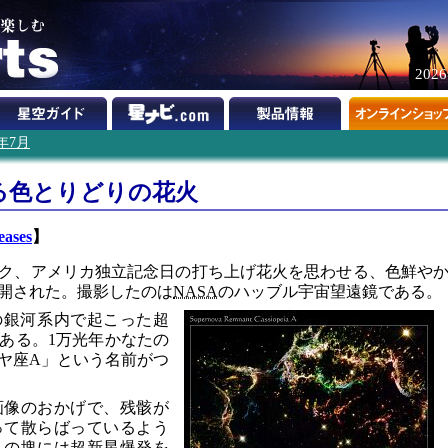
202
2年7月
る色とりどりの花火
eases
】
ク、アメリカ独立記念日の打ち上げ花火を思わせる、色鮮や
開された。撮影したのは
NASA
のハッブル宇宙望遠鏡である。
々の銀河系内で起こった超
ある。1万光年かなたの
ヤ座A」という名前がつ
画像のおかげで、残骸が
って散らばっているよう
この塊には超新星爆発を