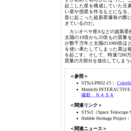
起こした星を構成していた元
い星や惑星を作るもとになる
昔に起こった超新星爆発の際
きているのだ。
カシオペヤ座Aなどの超新星
太陽の10倍から25倍もの質
が数千万年と太陽の1000倍
を使い果たしてしまった星は
を起こす。そして、時速7200
質量の大部分を放出してしまう
＜参照＞
STScI-PR02-15：
Colorfu
Mainichi INTERACT
撮影 ＮＡＳＡ
＜関連リンク＞
STScI
（Space Telescope 
Hubble Heritage Project
＜関連ニュース＞