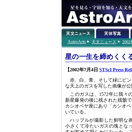
AstroArts
天文ニュース
200
星の一生を締めくく
【2002年7月4日
STScI Press Rel
赤、白、青、そして緑にピン
な天上のガスを写した画像が公
このガスは、1572年に我
新星爆発の後に残された残骸で
カシオペヤ座にあり「カシオペ
いている。
ハッブルが撮影した鮮明な
小さくて冷たいガスの塊とな
すが初めて明らかになった。