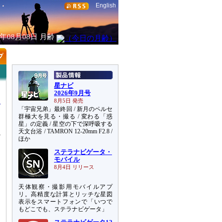
English
6年08月08日
月齢
星ナビ
2026年9月号
8月5日 発売
「宇宙兄弟」最終回 / 新月のペルセ
群極大を見る・撮る / 変わる「惑
星」の定義 / 星空の下で深呼吸する
天文台浴 / TAMRON 12-20mm F2.8 /
か
ほか
ステラナビゲータ・
モバイル
8月4日 リリース
天体観察・撮影用モバイルアプ
リ。高精度な計算とリッチな星図
表示をスマートフォンで「いつで
もどこでも、ステラナビゲータ」