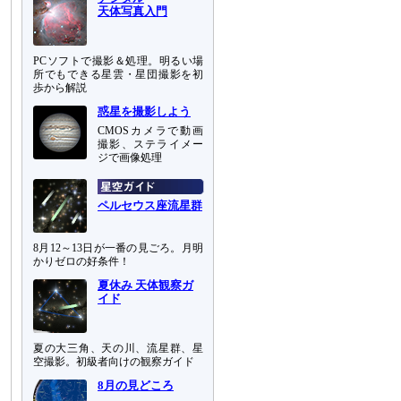
天体写真入門
PCソフトで撮影＆処理。明るい場
所でもできる星雲・星団撮影を初
歩から解説
惑星を撮影しよう
CMOSカメラで動画
撮影、ステライメー
ジで画像処理
ペルセウス座流星群
8月12～13日が一番の見ごろ。月明
かりゼロの好条件！
夏休み 天体観察ガ
イド
夏の大三角、天の川、流星群、星
空撮影。初級者向けの観察ガイド
8月の見どころ