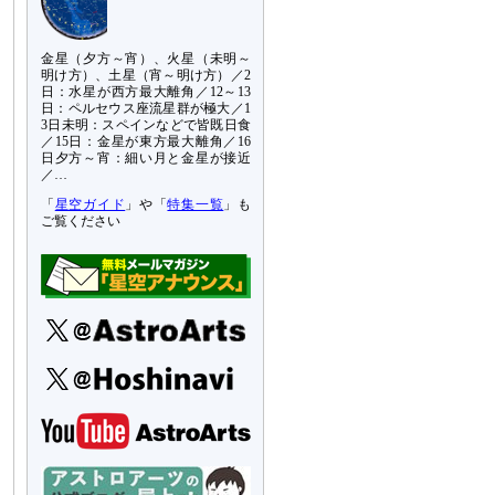
金星（夕方～宵）、火星（未明～
明け方）、土星（宵～明け方）／2
日：水星が西方最大離角／12～13
日：ペルセウス座流星群が極大／1
3日未明：スペインなどで皆既日食
／15日：金星が東方最大離角／16
日夕方～宵：細い月と金星が接近
／…
「
星空ガイド
」や「
特集一覧
」も
ご覧ください