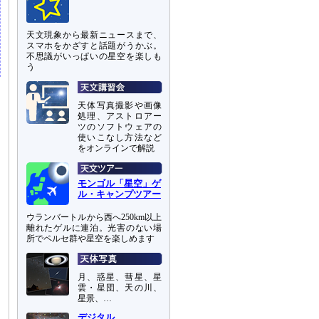
天文現象から最新ニュースまで、
スマホをかざすと話題がうかぶ。
不思議がいっぱいの星空を楽しも
う
天体写真撮影や画像
処理、アストロアー
ツのソフトウェアの
使いこなし方法など
をオンラインで解説
モンゴル「星空」ゲ
ル・キャンプツアー
ウランバートルから西へ250km以上
離れたゲルに連泊。光害のない場
所でペルセ群や星空を楽しめます
月、惑星、彗星、星
雲・星団、天の川、
星景、…
デジタル