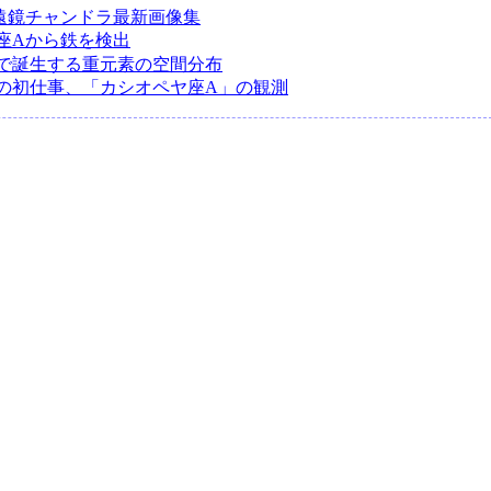
遠鏡チャンドラ最新画像集
座Aから鉄を検出
で誕生する重元素の空間分布
の初仕事、「カシオペヤ座A」の観測