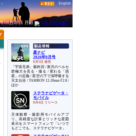
English
6年08月08日
月齢
星ナビ
2026年9月号
8月5日 発売
「宇宙兄弟」最終回 / 新月のペルセ
群極大を見る・撮る / 変わる「惑
星」の定義 / 星空の下で深呼吸する
天文台浴 / TAMRON 12-20mm F2.8 /
シ
ほか
ステラナビゲータ・
超
モバイル
ー
8月4日 リリース
膨
天体観察・撮影用モバイルアプ
を
リ。高精度な計算とリッチな星図
星
表示をスマートフォンで「いつで
を
もどこでも、ステラナビゲータ」