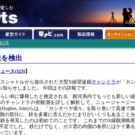
202
0年2月
鉄を検出
ュース(323)
】
ースシャトルから放出された大型X線望遠鏡
チャンドラ
が「カ
お知らせしました。 今回はその詳報です。
年くらい前に爆発したと推定される、銀河系内でもっとも新しい
20日のチャンドラの初観測を詳しく解析して、ニュージャージ
ughes, John)らは、「カシオペヤ座A」を取り巻いて高速で
側の部分に、鉄を多量に含んだかたまりがいくつもあること
ら鉄を発見したのは初めてのことです。 これまでのX線観測衛
不足でした。 鉄だけでなく、ガス雲の内側の各所にはケイ素
っています。