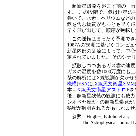
超新星爆発を起こす前の「カ
す。 この段階で、鉄は恒星の
巻いて、水素、ヘリウムなどの
鉄を含む物質がもっとも早く飛
早く飛び出して、順序が逆転し
この逆転はまったく予測でき
1987Aの観測に基づくコン
新星内部の乱流によって、中心
定されていました。 そのシナ
拡散しつつあるガス雲の速度
ガスの温度を数1000万度にも
骸の解析にはX線観測が欠かせま
機構(ESA)
は
X線天文衛星XMM
本も
X線天文衛星アストロE
を
後、超新星残骸の観測にも威力
シオペヤ座A」の超新星爆発が
秘密が解明されるかもしれませ
参照 Hughes, P. John et al.,
The Astrophysical Journal Let