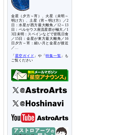
金星（夕方～宵）、火星（未明～
明け方）、土星（宵～明け方）／2
日：水星が西方最大離角／12～13
日：ペルセウス座流星群が極大／1
3日未明：スペインなどで皆既日食
／15日：金星が東方最大離角／16
日夕方～宵：細い月と金星が接近
／…
「
星空ガイド
」や「
特集一覧
」も
ご覧ください