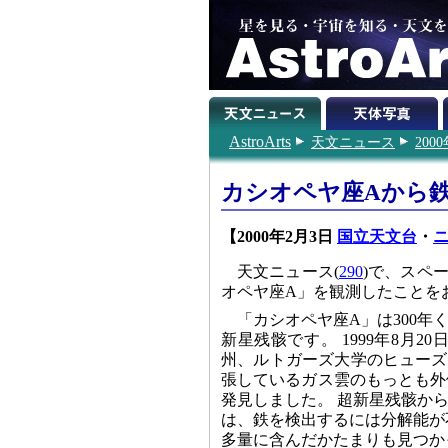
AstroArts
天文ニュース
200
カシオペヤ座Aから
【2000年2月3日
国立天文台
・
ニ
天文ニュース(
290
)で、スペ
オペヤ座A」を観測したことを
「カシオペヤ座A」は300
新星残骸です。 1999年8月
州、ルトガーズ大学のヒューズ(H
張しているガス雲のもっとも外
発見しました。 超新星残骸か
は、鉄を検出するには分解能が
多量に含んだかたまりも見つか