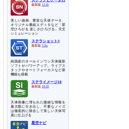
ステラナビゲータ12
ま
最新版
12.0i
り
の
美しい描画、豊富な天体データ、
ど
オリジナル番組エディタなど「星
空ひろがる 楽しさひろげる」天文
シミュレーション
星
ステラショット3
超
最新版
3.0o
推
純国産のオールインワン天体撮影
が
ソフトがパワーアップ。ライブス
残
タックやオートフォーカスなど新
宙
機能も搭載
日
ステライメージ10
今
最新版
10.0f
カ
の
天体画像に埋もれた微細な情報を
最大限に引き出し、不要なノイズ
は徹底的に除去して美しい天体写
真に仕上げる
星空ナビ