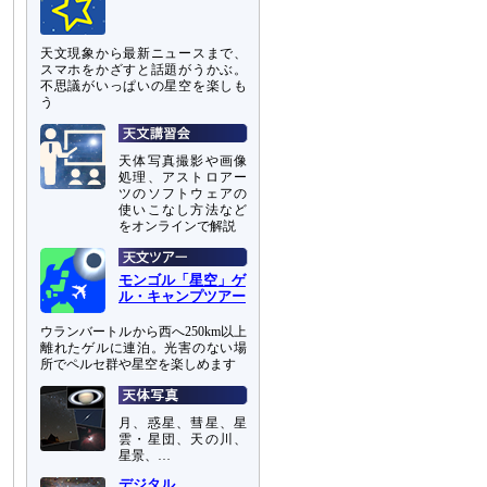
天文現象から最新ニュースまで、
スマホをかざすと話題がうかぶ。
不思議がいっぱいの星空を楽しも
う
天体写真撮影や画像
処理、アストロアー
ツのソフトウェアの
使いこなし方法など
をオンラインで解説
モンゴル「星空」ゲ
ル・キャンプツアー
ウランバートルから西へ250km以上
離れたゲルに連泊。光害のない場
所でペルセ群や星空を楽しめます
月、惑星、彗星、星
雲・星団、天の川、
星景、…
デジタル