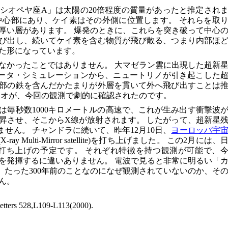
シオペヤ座A」は太陽の20倍程度の質量があったと推定され
中心部にあり、ケイ素はその外側に位置します。 それらを取
厚い層があります。 爆発のときに、これらを突き破って中心
び出し、続いてケイ素を含む物質が飛び散る、つまり内部ほ
た形になっています。
なかったことではありません。 大マゼラン雲に出現した超新
ピュータ・シミュレーションから、ニュートリノが引き起こした
部の鉄を含んだかたまりが外層を貫いて外へ飛び出すことは
リオが、今回の観測で劇的に確認されたのです。
は毎秒数1000キロメートルの高速で、これが生み出す衝撃波
上昇させ、そこからX線が放射されます。 したがって、超新星
せん。 チャンドラに続いて、昨年12月10日、
ヨーロッパ宇
(X-ray Multi-Mirror satellite)を打ち上げました。 この2月には、
打ち上げの予定です。 それぞれ特徴を持つ観測が可能で、
を発揮するに違いありません。 電波で見ると非常に明るい「
、たった300年前のことなのになぜ観測されていないのか、そ
ん。
ters 528,L109-L113(2000).