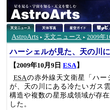
AstroArts
天文ニュース
2009年
ハーシェルが見た、天の川
【2009年10月9日
ESA
】
ESA
の赤外線天文衛星「ハーシェル
が、天の川にある冷たいガス
構造や複数の星形成領域が存
した。