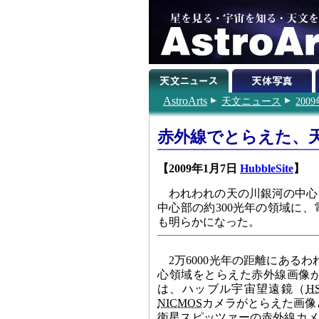
AstroArts
天文ニュース
200
赤外線でとらえた、
【2009年1月7日
HubbleSite
】
われわれの天の川銀河の中心
中心部の約300光年の領域に
も明らかになった。
2万6000光年の距離にある
心領域をとらえた赤外線画像
は、ハッブル宇宙望遠鏡（
H
NICMOS
カメラがとらえた画像
衛星スピッツァーの赤外線カ