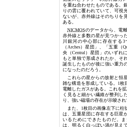
を重ね合わせたものである。
りの雲に覆われていて、可視
ないが、赤外線はそのちりを
ある。
NICMOS
のデータから、電
赤外線と多数の星が見つかっ
川銀河の中心部に存在する3
（Arches）星団」、「五重（Qu
央（Central）星団」のいず
もと単独で形成されたか、そ
誕生したものが後に強い重力
になったのだろう。
これらの星からの放射と恒
雑な構造を形成している。1枚
電離したガスがある。これを拡
く見ると細かい繊維が整列し
り、強い磁場の存在が示唆され
また、1枚目の画像左下に柱
は、五重星団に存在する巨星
いるためにできたものだ。ま
は、明るく白っぽい渦が見え