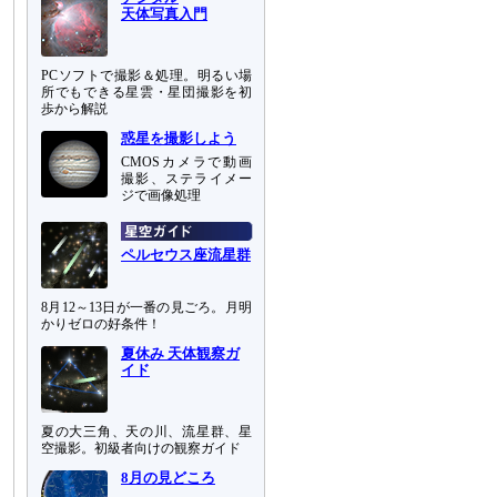
天体写真入門
PCソフトで撮影＆処理。明るい場
所でもできる星雲・星団撮影を初
歩から解説
惑星を撮影しよう
CMOSカメラで動画
撮影、ステライメー
ジで画像処理
ペルセウス座流星群
8月12～13日が一番の見ごろ。月明
かりゼロの好条件！
夏休み 天体観察ガ
イド
夏の大三角、天の川、流星群、星
空撮影。初級者向けの観察ガイド
8月の見どころ