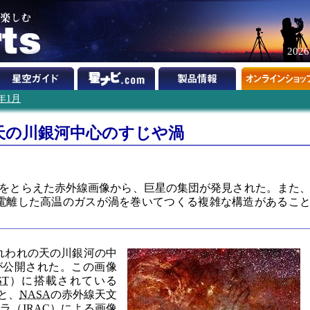
202
9年1月
天の川銀河中心のすじや渦
をとらえた赤外線画像から、巨星の集団が発見された。また
、電離した高温のガスが渦を巻いてつくる複雑な構造があるこ
われわれの天の川銀河の中
が公開された。この画像
ST
）に搭載されている
と、
NASA
の赤外線天文
メラ（
IRAC
）による画像