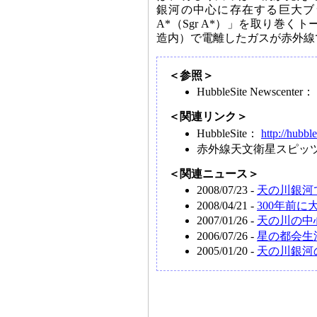
銀河の中心に存在する巨大ブ
A*（Sgr A*）」を取り巻く
造内）で電離したガスが赤外線
＜参照＞
HubbleSite Newscenter：
＜関連リンク＞
HubbleSite：
http://hubble
赤外線天文衛星スピッ
＜関連ニュース＞
2008/07/23 -
天の川銀河
2008/04/21 -
300年前
2007/01/26 -
天の川の中
2006/07/26 -
星の都会生
2005/01/20 -
天の川銀河