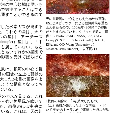
銀河の中心領域は厚いち
光で観測することはでき
見通すことができるので
天の川銀河の中心をとらえた赤外線画像。
HST
とスピッツァーによる観測結果を重ね
離した水素ガスが発する
合わせたもので、150光年×300光年の範囲
た。これらの星は、天の
がとらえられている。クリックで拡大（提
供：（Photo Credit）NASA, ESA, and Z.
つの星団「アーチーズ
Levay (STScI)、（Science Credit）NASA,
intuplet）星団」、「中
ESA, and Q.D. Wang (University of
れにも属していない。もと
Massachusetts, Amherst)、以下同様）
れともいずれかの星団で
の影響を受けてばらばら
星風は、銀河の中心で複
目の画像の左上に弧状の
大した2枚目の画像をよ
たような構造となってお
ている。
状のガスが見える。これ
から強い恒星風が吹いて
1枚目の画像の一部を拡大したもの。
（上）繊維が整列したような構造、（下）
た、画像のほぼ中央に
いて座A*のトーラス内で電離したガスが見
ている。これは、天の川