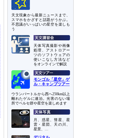
天文現象から最新ニュースまで、
スマホをかざすと話題がうかぶ。
不思議がいっぱいの星空を楽しも
う
天体写真撮影や画像
処理、アストロアー
ツのソフトウェアの
使いこなし方法など
をオンラインで解説
モンゴル「星空」ゲ
ル・キャンプツアー
ウランバートルから西へ250km以上
離れたゲルに連泊。光害のない場
所でペルセ群や星空を楽しめます
月、惑星、彗星、星
雲・星団、天の川、
星景、…
デジタル