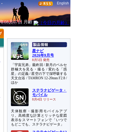
English
6年08月07日
月齢
星ナビ
2026年9月号
8月5日 発売
「宇宙兄弟」最終回 / 新月のペルセ
群極大を見る・撮る / 変わる「惑
星」の定義 / 星空の下で深呼吸する
天文台浴 / TAMRON 12-20mm F2.8 /
、
ほか
と
ステラナビゲータ・
モバイル
8月4日 リリース
天体観察・撮影用モバイルアプ
リ。高精度な計算とリッチな星図
表示をスマートフォンで「いつで
もどこでも、ステラナビゲータ」