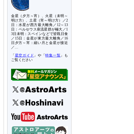
金星（夕方～宵）、火星（未明～
明け方）、土星（宵～明け方）／2
日：水星が西方最大離角／12～13
日：ペルセウス座流星群が極大／1
3日未明：スペインなどで皆既日食
／15日：金星が東方最大離角／16
日夕方～宵：細い月と金星が接近
／…
「
星空ガイド
」や「
特集一覧
」も
ご覧ください