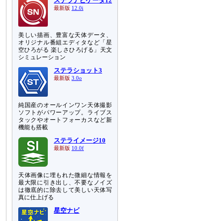
ステラナビゲータ12
最新版
12.0i
美しい描画、豊富な天体データ、
オリジナル番組エディタなど「星
空ひろがる 楽しさひろげる」天文
シミュレーション
ステラショット3
最新版
3.0o
純国産のオールインワン天体撮影
ソフトがパワーアップ。ライブス
タックやオートフォーカスなど新
機能も搭載
ステライメージ10
最新版
10.0f
天体画像に埋もれた微細な情報を
最大限に引き出し、不要なノイズ
は徹底的に除去して美しい天体写
真に仕上げる
星空ナビ