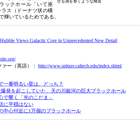
せる渦を巻くような構造
ラックホール「いて座
トーラス（ドーナツ状の構
で輝いているためである。
Hubble Views Galactic Core in Unprecedented New Detail
site.org/
ツァー（英語）：
http://www.spitzer.caltech.edu/index.shtml
で一番明るい星は、どっち？
に大爆発を起こしていた、天の川銀河の巨大ブラックホール
心で響く「光のこだま」
活に平穏はない
の中心付近に1万個のブラックホール