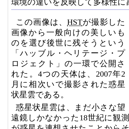
環境の違いを反映して多様性に
この画像は、
HST
が撮影した
画像から一般向けの美しいも
のを選び後世に残そうという
「ハッブル・ヘリテージ・プ
ロジェクト」の一環で公開さ
れた。4つの天体は、2007年2
月に相次いで撮影された惑星
状星雲である。
惑星状星雲は、まだ小さな望
遠鏡しかなかった18世紀に観
が惑星を連想させたことから