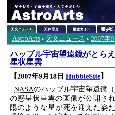
AstroArts
天文ニュース
2007年
ハッブル宇宙望遠鏡がとら
星状星雲
【2007年9月18日
HubbleSite
】
NASA
のハッブル宇宙望遠鏡（
の惑星状星雲の画像が公開さ
陽のような星が死を迎えた姿