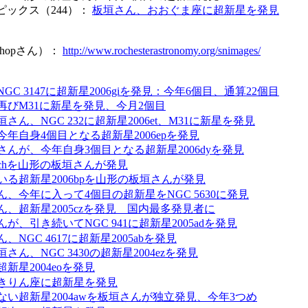
ピックス（244）：
板垣さん、おおぐま座に超新星を発見
 Bishopさん）：
http://www.rochesterastronomy.org/snimages/
GC 3147に超新星2006giを発見：今年6個目、通算22個目
再びM31に新星を発見、今月2個目
さん、NGC 232に超新星2006et、M31に新星を発見
年自身4個目となる超新星2006epを発見
さんが、今年自身3個目となる超新星2006dyを発見
6chを山形の板垣さんが発見
いる超新星2006bpを山形の板垣さんが発見
、今年に入って4個目の超新星をNGC 5630に発見
ん、超新星2005czを発見 国内最多発見者に
が、引き続いてNGC 941に超新星2005adを発見
、NGC 4617に超新星2005abを発見
さん、NGC 3430の超新星2004ezを発見
新星2004eoを発見
きりん座に超新星を発見
ない超新星2004awを板垣さんが独立発見、今年3つめ