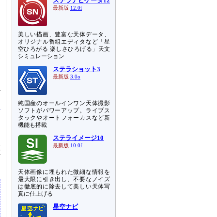
ステラナビゲータ12
最新版
12.0i
美しい描画、豊富な天体データ、
オリジナル番組エディタなど「星
空ひろがる 楽しさひろげる」天文
シミュレーション
界
ステラショット3
最新版
3.0o
、
ル
純国産のオールインワン天体撮影
ソフトがパワーアップ。ライブス
タックやオートフォーカスなど新
機能も搭載
ステライメージ10
置
最新版
10.0f
だ
天体画像に埋もれた微細な情報を
最大限に引き出し、不要なノイズ
は徹底的に除去して美しい天体写
真に仕上げる
星空ナビ