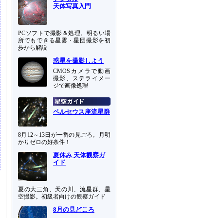
天体写真入門
PCソフトで撮影＆処理。明るい場
所でもできる星雲・星団撮影を初
歩から解説
惑星を撮影しよう
CMOSカメラで動画
撮影、ステライメー
ジで画像処理
ペルセウス座流星群
8月12～13日が一番の見ごろ。月明
かりゼロの好条件！
夏休み 天体観察ガ
イド
夏の大三角、天の川、流星群、星
空撮影。初級者向けの観察ガイド
8月の見どころ