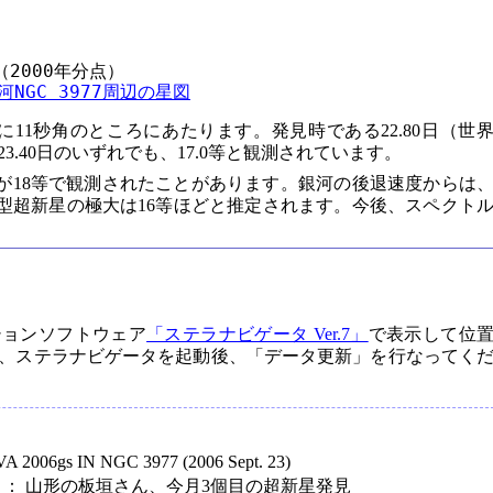
（2000年分点）

河NGC 3977周辺の星図
11秒角のところにあたります。発見時である22.80日（世
.40日のいずれでも、17.0等と観測されています。
Aが18等で観測されたことがあります。銀河の後退速度からは
a型超新星の極大は16等ほどと推定されます。今後、スペクト
ションソフトウェア
「ステラナビゲータ Ver.7」
で表示して位
、ステラナビゲータを起動後、「データ更新」を行なってく
006gs IN NGC 3977 (2006 Sept. 23)
59）： 山形の板垣さん、今月3個目の超新星発見