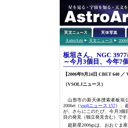
AstroArts
天文ニュース
200
板垣さん、NGC 397
～今月3個目、今年7
【2006年9月24日 CBET 640 
（VSOLJニュース）
山形市の新天体捜索者板垣
2006et（
vsoljニュース 157
）、超
が、さらにこのたび、今月3個目
目の発見（独立発見含む）です
超新星2006gsは、おおぐま