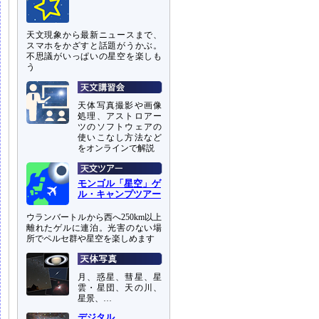
天文現象から最新ニュースまで、
スマホをかざすと話題がうかぶ。
不思議がいっぱいの星空を楽しも
う
天体写真撮影や画像
処理、アストロアー
ツのソフトウェアの
使いこなし方法など
をオンラインで解説
モンゴル「星空」ゲ
ル・キャンプツアー
ウランバートルから西へ250km以上
離れたゲルに連泊。光害のない場
所でペルセ群や星空を楽しめます
月、惑星、彗星、星
雲・星団、天の川、
星景、…
デジタル