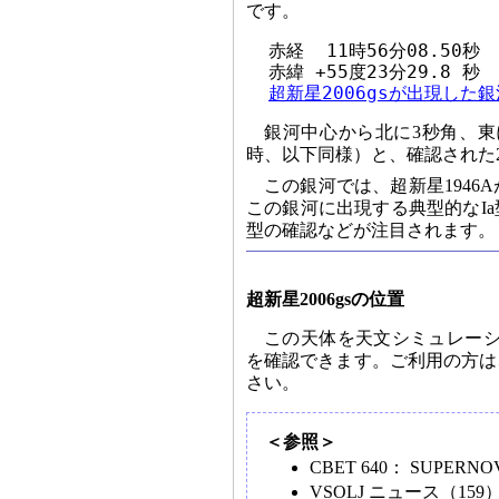
です。
  赤経  11時56分08.50秒

  赤緯 +55度23分29.8 秒 
超新星2006gsが出現した銀
銀河中心から北に3秒角、東に
時、以下同様）と、確認された23
この銀河では、超新星1946
この銀河に出現する典型的なI
型の確認などが注目されます。
超新星2006gsの位置
この天体を天文シミュレー
を確認できます。ご利用の方は
さい。
＜参照＞
CBET 640： SUPERNOVA 2
VSOLJ ニュース（1