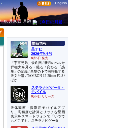
English
6年08月06日
月齢
星ナビ
2026年9月号
8月5日 発売
「宇宙兄弟」最終回 / 新月のペルセ
群極大を見る・撮る / 変わる「惑
星」の定義 / 星空の下で深呼吸する
天文台浴 / TAMRON 12-20mm F2.8 /
ほか
ステラナビゲータ・
）
モバイル
8月4日 リリース
星
す
天体観察・撮影用モバイルアプ
個
リ。高精度な計算とリッチな星図
表示をスマートフォンで「いつで
もどこでも、ステラナビゲータ」
り