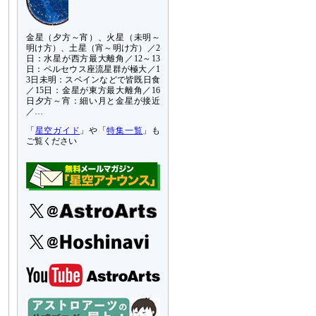
金星（夕方～宵）、火星（未明～
明け方）、土星（宵～明け方）／2
日：水星が西方最大離角／12～13
日：ペルセウス座流星群が極大／1
3日未明：スペインなどで皆既日食
／15日：金星が東方最大離角／16
日夕方～宵：細い月と金星が接近
／…
「
星空ガイド
」や「
特集一覧
」も
ご覧ください