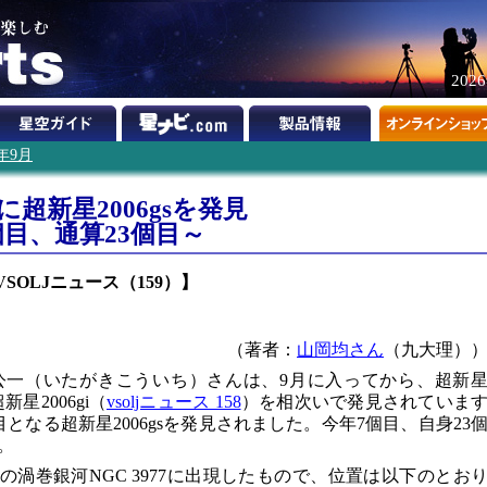
202
6年9月
7に超新星2006gsを発見
個目、通算23個目～
／ VSOLJニュース（159）】
（著者：
山岡均さん
（九大理）
公一（いたがきこういち）さんは、9月に入ってから、超新
新星2006gi（
vsoljニュース 158
）を相次いで発見されていま
となる超新星2006gsを発見されました。今年7個目、自身23
。
座の渦巻銀河NGC 3977に出現したもので、位置は以下のとお