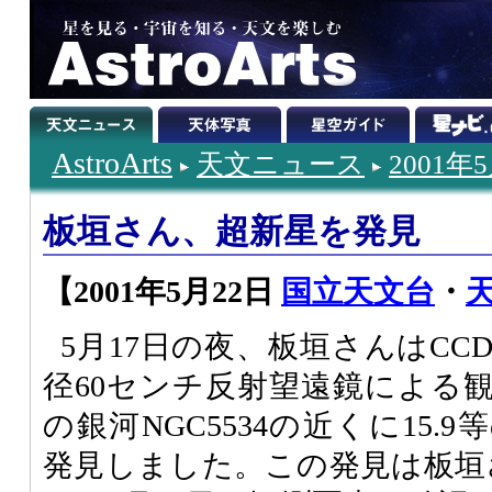
AstroArts
天文ニュース
2001年
板垣さん、超新星を発見
【2001年5月22日
国立天文台
・
天
5月17日の夜、板垣さんはC
径60センチ反射望遠鏡による
の銀河NGC5534の近くに15
発見しました。この発見は板垣さ