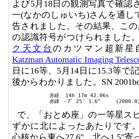
よび5月18日の観測写真で確認
一(なかのしゅいち)さんを通し
告されました。その結果、この超新
の認識符号がつけられました
ク天文台
のカツマン超新星
Katzman Automatic Imaging Telesc
日に16等、5月14日に15.3
後からわかりました。SN 2001
赤経  14h 17m 42.06s
赤緯 －7ﾟ 25' 1.6"　　　(2000.0
で、「おとめ座」の一等星スピ
ずかに北によったあたりです。ま
心核から東へ27.6"、北へ1.5"