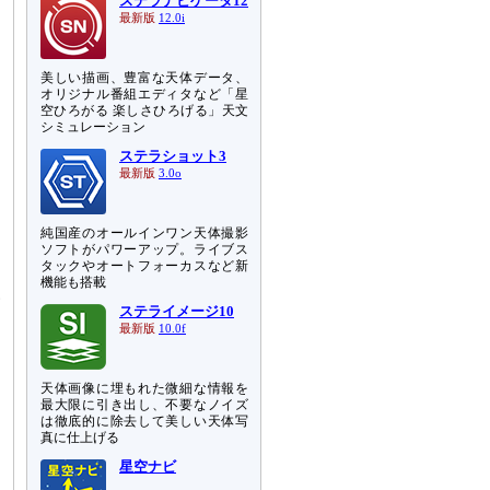
ステラナビゲータ12
最新版
12.0i
ま
美しい描画、豊富な天体データ、
オリジナル番組エディタなど「星
、
空ひろがる 楽しさひろげる」天文
シミュレーション
ステラショット3
最新版
3.0o
な
、
純国産のオールインワン天体撮影
ソフトがパワーアップ。ライブス
タックやオートフォーカスなど新
機能も搭載
級
ステライメージ10
最新版
10.0f
天体画像に埋もれた微細な情報を
最大限に引き出し、不要なノイズ
は徹底的に除去して美しい天体写
真に仕上げる
星空ナビ