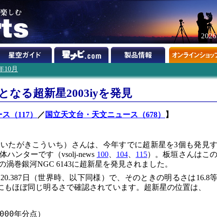
202
3年10月
なる超新星2003iyを発見
ース（117）
／
国立天文台・天文ニュース（678）
】
いたがきこういち）さんは、今年すでに超新星を3個も発見
ターです（vsolj-news
100
、
104
、
115
）。板垣さんはこ
渦巻銀河NGC 6143に超新星を発見されました。
0.387日（世界時、以下同様）で、そのときの明るさは16.8
4日にもほぼ同じ明るさで確認されています。超新星の位置は、