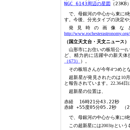
NGC 6143周辺の星図
（23KB
で、母銀河の中心から東に8
す。今後、分光タイプの決定や
発見時の画像などは
http://www.rochesterastronomy.org
（国立天文台・天文ニュース）
山形市にお住いの板垣公一(
ど、精力的に活躍中の新天体
（673）
）。
その板垣さんが今年4つめとな
超新星が発見されたのは10月2
と報告されています。22.36
超新星の位置は、
赤経  16時21分43.22秒

赤緯 +55度05分05.2秒  （
で、母銀河の中心から東に8
この超新星には2003iyと