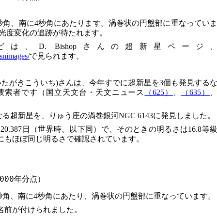
）
秒角、南に4秒角にあたります。渦巻状の円盤部に重なってい
光度変化の追跡が待たれます。
、D. Bishopさんの超新星ページ
/snimages/
で見られます。
いたがきこういち)さんは、今年すでに超新星を3個も発見する
捜索者です（国立天文台・天文ニュース
（625）
、
（635）
る超新星を、りゅう座の渦巻銀河NGC 6143に発見しました。
0.387日（世界時、以下同）で、そのときの明るさは16.8等
4日にもほぼ同じ明るさで確認されています。
2000年分点）
秒角、南に4秒角にあたり、渦巻状の円盤部に重なっています。
いう名前が付けられました。