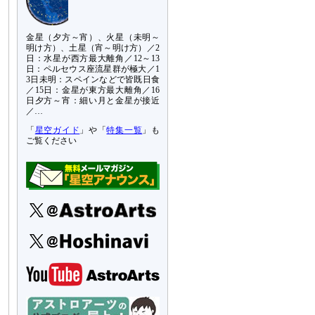
金星（夕方～宵）、火星（未明～
明け方）、土星（宵～明け方）／2
日：水星が西方最大離角／12～13
日：ペルセウス座流星群が極大／1
3日未明：スペインなどで皆既日食
／15日：金星が東方最大離角／16
日夕方～宵：細い月と金星が接近
／…
「
星空ガイド
」や「
特集一覧
」も
ご覧ください