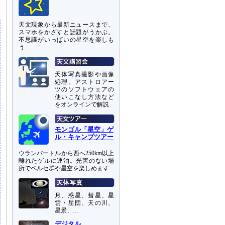
天文現象から最新ニュースまで、
スマホをかざすと話題がうかぶ。
不思議がいっぱいの星空を楽しも
う
天体写真撮影や画像
処理、アストロアー
ツのソフトウェアの
使いこなし方法など
をオンラインで解説
モンゴル「星空」ゲ
ル・キャンプツアー
ウランバートルから西へ250km以上
離れたゲルに連泊。光害のない場
所でペルセ群や星空を楽しめます
月、惑星、彗星、星
雲・星団、天の川、
星景、…
デジタル