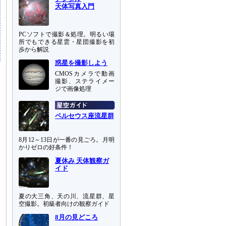
天体写真入門
PCソフトで撮影＆処理。明るい場
所でもできる星雲・星団撮影を初
歩から解説
惑星を撮影しよう
CMOSカメラで動画
撮影、ステライメー
ジで画像処理
ペルセウス座流星群
8月12～13日が一番の見ごろ。月明
かりゼロの好条件！
夏休み 天体観察ガ
イド
夏の大三角、天の川、流星群、星
空撮影。初級者向けの観察ガイド
8月の見どころ