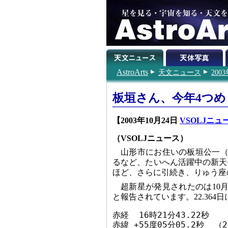
AstroArts
天文ニュース
200
板垣さん、今年4つめと
【2003年10月24日
VSOLJニュ
（VSOLJニュース）
山形市にお住いの板垣公一（
るなど、たいへん活躍中の新天体ハン
ほど、さらに引続き、りゅう座の
超新星が発見されたのは10月2
と報告されています。22.36
赤経  16時21分43.22秒
