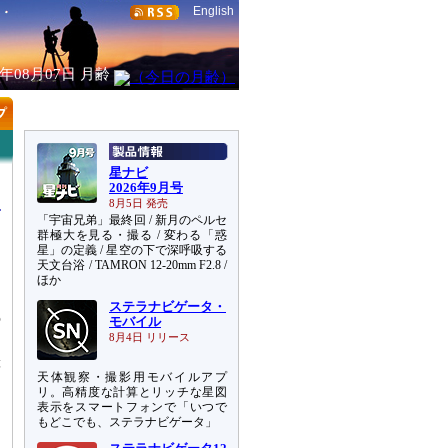
English
6年08月07日
月齢
星ナビ
2026年9月号
8月5日 発売
「宇宙兄弟」最終回 / 新月のペルセ
群極大を見る・撮る / 変わる「惑
星」の定義 / 星空の下で深呼吸する
天文台浴 / TAMRON 12-20mm F2.8 /
ほか
す
ステラナビゲータ・
の
モバイル
8月4日 リリース
等
天体観察・撮影用モバイルアプ
リ。高精度な計算とリッチな星図
表示をスマートフォンで「いつで
もどこでも、ステラナビゲータ」