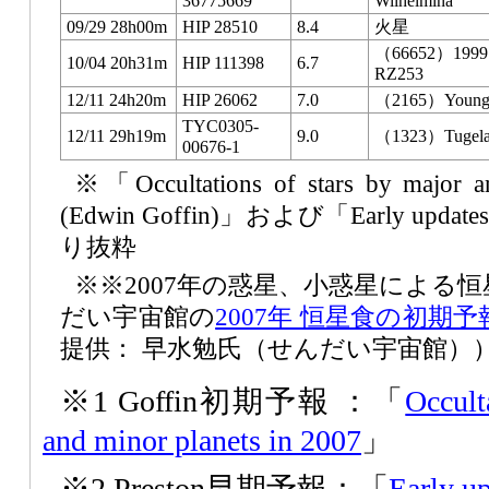
36775669
Wilhelmina
09/29 28h00m
HIP 28510
8.4
火星
（66652）1999
10/04 20h31m
HIP 111398
6.7
RZ253
12/11 24h20m
HIP 26062
7.0
（2165）Youn
TYC0305-
12/11 29h19m
9.0
（1323）Tugel
00676-1
※「Occultations of stars by major a
(Edwin Goffin)」および「Early updates 
り抜粋
※※2007年の惑星、小惑星による
だい宇宙館の
2007年 恒星食の初期予
提供： 早水勉氏（せんだい宇宙館）
※1 Goffin初期予報 ：「
Occult
and minor planets in 2007
」
※2 Preston早期予報：「
Early u