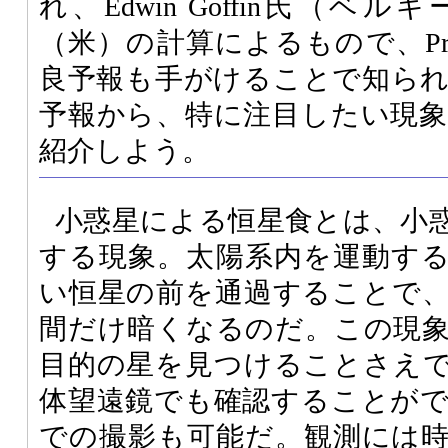
れ、Edwin Goffin氏（ベルギー）
（米）の計算によるもので、Pre
良予報も手がけることで知ら
予報から、特に注目したい現
紹介しよう。
小惑星による恒星食とは、小
する現象。太陽系内を運動す
い恒星の前を通過することで
間だけ暗くなるのだ。この現
目的の星を見つけることさえ
体望遠鏡でも確認することが
での撮影も可能だ。観測には