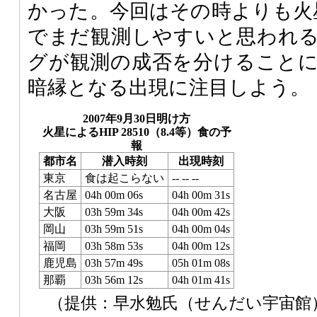
かった。今回はその時よりも火
でまだ観測しやすいと思われ
グが観測の成否を分けること
暗縁となる出現に注目しよう。
2007年9月30日明け方
火星によるHIP 28510（8.4等）食の予
報
都市名
潜入時刻
出現時刻
東京
食は起こらない
-- -- --
名古屋
04h 00m 06s
04h 00m 31s
大阪
03h 59m 34s
04h 00m 42s
岡山
03h 59m 51s
04h 00m 04s
福岡
03h 58m 53s
04h 00m 12s
鹿児島
03h 57m 49s
05h 01m 08s
那覇
03h 56m 12s
04h 01m 41s
（提供：早水勉氏（せんだい宇宙館