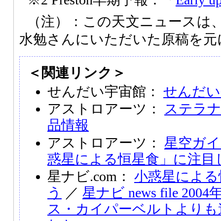
（注）：この天文ニュースは
水勉さんにいただいた原稿を元
＜関連リンク＞
せんだい宇宙館：
せんだい
アストロアーツ：
ステラナビ
品情報
アストロアーツ：
星空ガイ
惑星による恒星食」に注目し
星ナビ.com：
小惑星による
う
／
星ナビ news file 2
ス・カイパーベルトよりも