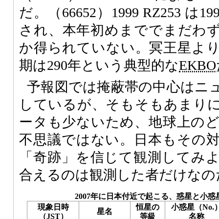
だ。（66652）1999 RZ253 
され、本年初めまででまだわず
か得られていない。冥王星よ
期は290年という典型的な
EKBO
予報図では掩蔽帯の中心はニ
しているが、そもそもあまり
ータも少ないため、地球上の
不思議ではない。日本もその
「奇跡」を信じて観測してみ
合えるのは観測した者だけなの
2007年に日本付近で起こる、惑星と小
現象日時
恒星の
小惑星（No.
星名
（JST）
等級
名称