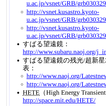
u.ac.jp/vsnet/GRB/grb03032
http://vsnet.kusastro.kyoto-
u.ac.jp/vsnet/GRB/grb030329
http://vsnet.kusastro.kyoto-
u.ac.jp/vsnet/GRB/grb030329
すばる望遠鏡：
http://www.subaru.naoj.org/j_i
すばる望遠鏡の残光/超新星2
表：
http://www.naoj.org/Latestne
http://www.naoj.org/Latestn
HETE
（High Energy Transien
http://space.mit.edu/HETE/