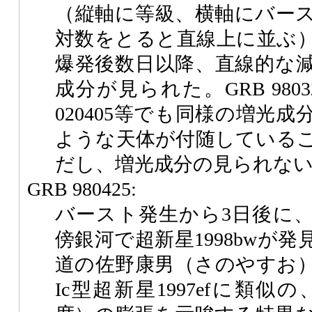
（縦軸に等級、横軸にバー
対数をとると直線上に並ぶ
爆発後数日以降、直線的な
成分が見られた。GRB 980326, 
020405等でも同様の増光
ような天体が付随している
だし、増光成分の見られな
GRB 980425:
バースト発生から3日後に
傍銀河で超新星1998bwが
道の佐野康男（さのやすお
Ic型超新星1997efに類似の、