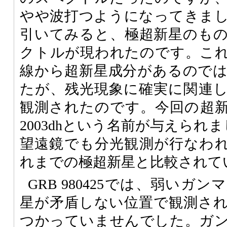
やや波打つようになってきま
引いてみると、極超新星のも
クトルが現われたのです。こ
線から超新星成分があるので
たが、残光現象に確実に関連
観測されたのです。今回の超
2003dhという名前が与えられ
望遠鏡でも分光観測が行なわれ、
れまでの極超新星と比較されて
GRB 980425では、弱いガ
星が矛盾しない位置で観測さ
つかっていませんでした。ガ