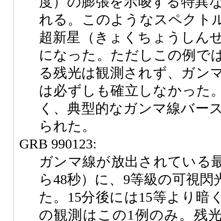
度）の膨張を示唆する特異
れる。このようなスペクト
超新星（きょくちょうしん
になった。ただしこの例で
る残光は観測されず、ガン
は必ずしも確立しなかった
く、典型的なガンマ線バー
られた。
GRB 990123:
ガンマ線が放出されている
ら48秒）に、9等級の可視閃光
た。15分後には15等より
の観測はこの1例のみ。残