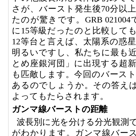
さが、バースト発生後70分以
たのが驚きです。GRB 0210
に15等級だったのと比較して
12等台と言えば、太陽系の惑
明るいですし、私たちに最も
とめ座銀河団」に出現する超
も匹敵します。今回のバース
あるのでしょうか。その答え
よってもたらされます。
ガンマ線バーストの距離
波長別に光を分ける分光観測
がわかります。ガンマ線バー