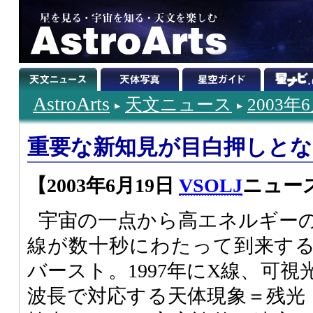
AstroArts
天文ニュース
2003年
重要な新知見が目白押しとなった
【2003年6月19日
VSOLJ
ニュース
宇宙の一点から高エネルギー
線が数十秒にわたって到来す
バースト。1997年にX線、可
波長で対応する天体現象＝残光（af