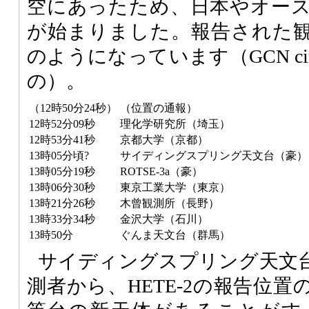
空にあったため、日本やオー
が始まりました。報告された
のようになっています（GCN cir
の）。
（12時50分24秒）
（位置の通報）
12時52分09秒
理化学研究所（埼玉）
12時53分41秒
京都大学（京都）
13時05分頃?
サイディングスプリング天文台（豪）
13時05分19秒
ROTSE-3a（豪）
13時06分30秒
東京工業大学（東京）
13時21分26秒
木曾観測所（長野）
13時33分34秒
金沢大学（石川）
13時50分
ぐんま天文台（群馬）
サイディングスプリング天文
測者から、
HETE-2
の報告位置の