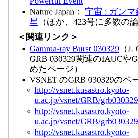
Powerful Event
Nature Japan：
宇宙 : ガ
星
（ほか、423号に多数の
＜関連リンク＞
Gamma-ray Burst 030329
（J.
GRB 030329関連のIAUCやGC
めたページ）
VSNET のGRB 030329の
http://vsnet.kusastro.kyoto-
u.ac.jp/vsnet/GRB/grb030329
http://vsnet.kusastro.kyoto-
u.ac.jp/vsnet/GRB/grb030329
http://vsnet.kusastro.kyoto-