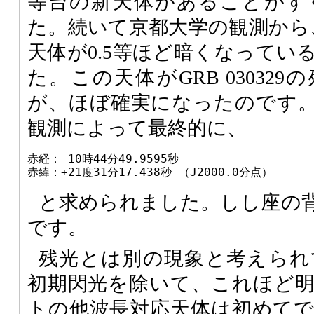
等台の新天体があることがす
た。続いて京都大学の観測から
天体が0.5等ほど暗くなってい
た。この天体がGRB 03032
が、ほぼ確実になったのです
観測によって最終的に、
赤経： 10時44分49.9595秒

赤緯：+21度31分17.438秒 （J2000.0分点）
と求められました。しし座の
です。
残光とは別の現象と考えられている
初期閃光を除いて、これほど
トの他波長対応天体は初めて