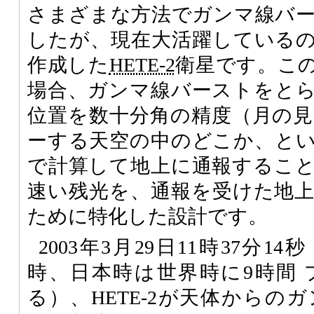
さまざまな方法でガンマ線バ
したが、現在大活躍している
作成した
HETE-2
衛星です。こ
場合、ガンマ線バーストをと
位置を数十分角の精度（月の
ーする天空の中のどこか、と
で計算して地上に通報するこ
速い残光を、通報を受けた地
ために特化した設計です。
2003年3月29日11時37分
時、日本時は世界時に9時間
る）、
HETE-2
が天体からのガ