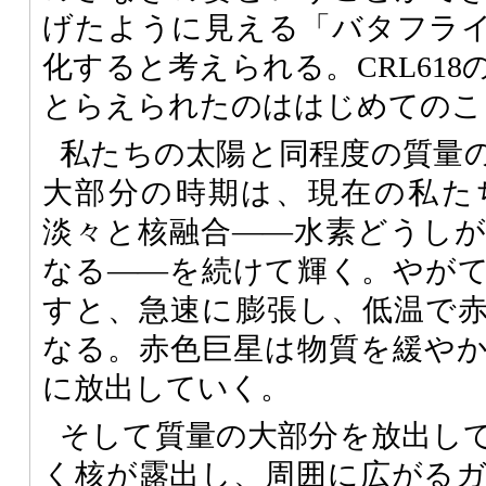
げたように見える「バタフラ
化すると考えられる。CRL61
とらえられたのははじめてのこ
私たちの太陽と同程度の質量
大部分の時期は、現在の私た
淡々と核融合――水素どうし
なる――を続けて輝く。やが
すと、急速に膨張し、低温で
なる。赤色巨星は物質を緩や
に放出していく。
そして質量の大部分を放出し
く核が露出し、周囲に広がる