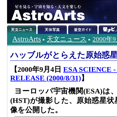
AstroArts
天文ニュース
2000年
ハッブルがとらえた原始惑星状
【2000年9月4日
ESA SCIENCE 
RELEASE (2000/8/31)
】
ヨーロッパ宇宙機関(ESA)
(HST)が撮影した、原始惑星状
像を公開した。