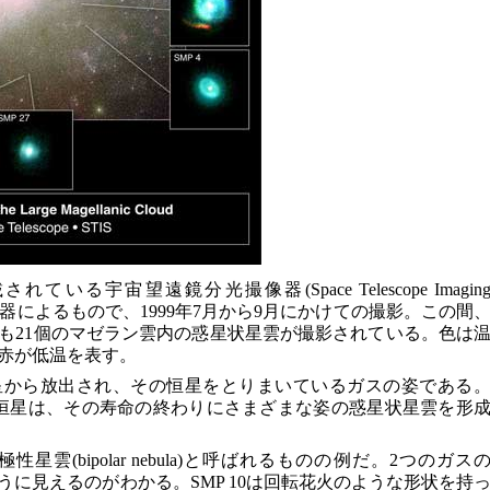
いる宇宙望遠鏡分光撮像器(Space Telescope Imagin
)と呼ばれる機器によるもので、1999年7月から9月にかけての撮影。この間
も21個のマゼラン雲内の惑星状星雲が撮影されている。色は
赤が低温を表す。
星から放出され、その恒星をとりまいているガスの姿である
恒星は、その寿命の終わりにさまざまな姿の惑星状星雲を形
双極性星雲(bipolar nebula)と呼ばれるものの例だ。2つのガス
に見えるのがわかる。SMP 10は回転花火のような形状を持