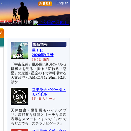
English
6年08月07日
月齢
星ナビ
2026年9月号
8月5日 発売
「宇宙兄弟」最終回 / 新月のペルセ
群極大を見る・撮る / 変わる「惑
星」の定義 / 星空の下で深呼吸する
天文台浴 / TAMRON 12-20mm F2.8 /
背
ほか
い
ステラナビゲータ・
モバイル
8月4日 リリース
天体観察・撮影用モバイルアプ
リ。高精度な計算とリッチな星図
表示をスマートフォンで「いつで
もどこでも、ステラナビゲータ」