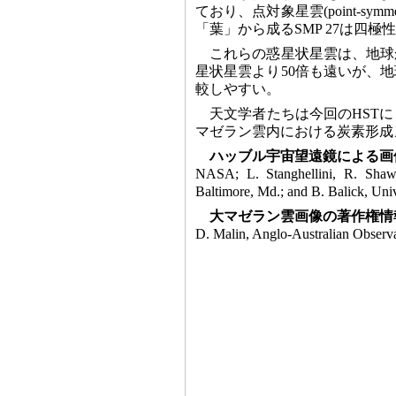
ており、点対象星雲(point-sym
「葉」から成るSMP 27は四極性星雲(
これらの惑星状星雲は、地球
星状星雲より50倍も遠いが、
較しやすい。
天文学者たちは今回のHST
マゼラン雲内における炭素形成
ハッブル宇宙望遠鏡による画
NASA; L. Stanghellini, R. Shaw,
Baltimore, Md.; and B. Balick, Univ
大マゼラン雲画像の著作権情
D. Malin, Anglo-Australian Observ