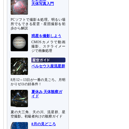
天体写真入門
PCソフトで撮影＆処理。明るい場
所でもできる星雲・星団撮影を初
歩から解説
惑星を撮影しよう
CMOSカメラで動画
撮影、ステライメー
ジで画像処理
ペルセウス座流星群
8月12～13日が一番の見ごろ。月明
かりゼロの好条件！
夏休み 天体観察ガ
イド
夏の大三角、天の川、流星群、星
空撮影。初級者向けの観察ガイド
8月の見どころ