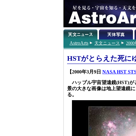
AstroArts
天文ニュース
200
HSTがとらえた死に
【2000年3月9日
NASA HST STSc
ハッブル宇宙望遠鏡(HST
景の大きな画像は地上望遠鏡に
る。