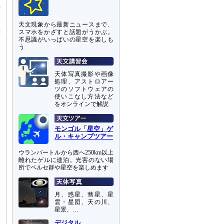
の
天文現象から最新ニュースまで、
惑
スマホをかざすと話題がうかぶ。
比
不思議がいっぱいの星空を楽しも
う
大
天体写真撮影や画像
処理、アストロアー
ツのソフトウェアの
使いこなし方法など
,
をオンラインで解説
モンゴル「星空」ゲ
ル・キャンプツアー
ウランバートルから西へ250km以上
離れたゲルに連泊。光害のない場
所でペルセ群や星空を楽しめます
月、惑星、彗星、星
雲・星団、天の川、
星景、…
デジタル