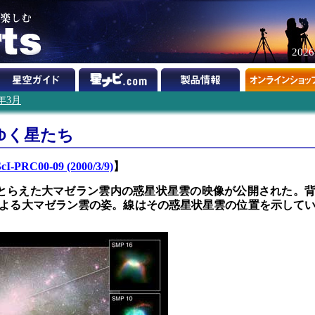
202
0年3月
ゆく星たち
I-PRC00-09 (2000/3/9)
】
)がとらえた大マゼラン雲内の惑星状星雲の映像が公開された。
よる大マゼラン雲の姿。線はその惑星状星雲の位置を示して