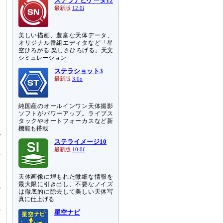
ステラナビゲータ12
最新版
12.0i
美しい描画、豊富な天体データ、
オリジナル番組エディタなど「星
空ひろがる 楽しさひろげる」天文
シミュレーション
ステラショット3
最新版
3.0o
純国産のオールインワン天体撮影
ソフトがパワーアップ。ライブス
タックやオートフォーカスなど新
機能も搭載
g
、
ステライメージ10
最新版
10.0f
温
。
天体画像に埋もれた微細な情報を
最大限に引き出し、不要なノイズ
成
は徹底的に除去して美しい天体写
真に仕上げる
の
星空ナビ
っ