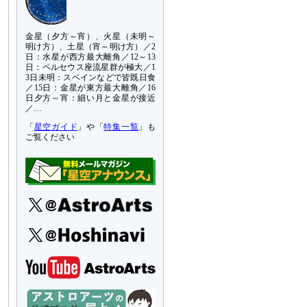
金星（夕方～宵）、火星（未明～
明け方）、土星（宵～明け方）／2
日：水星が西方最大離角／12～13
日：ペルセウス座流星群が極大／1
3日未明：スペインなどで皆既日食
／15日：金星が東方最大離角／16
日夕方～宵：細い月と金星が接近
／…
「
星空ガイド
」や「
特集一覧
」も
ご覧ください