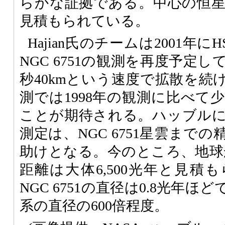
らかな証拠である。中心の恒星の温
見積もられている。
Hajian氏のチームは2001年に
NGC 6751の観測を再度予定
秒40kmという速度で拡散を続け
測では1998年の観測に比べて
ことが期待される。ハッブル
測定は、NGC 6751星雲まで
助けとなる。今のところ、地球から
距離は大体6,500光年と見積
NGC 6751の直径は0.8光年
系の直径の600倍程度。