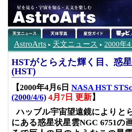
AstroArts
天文ニュース
2000年
HSTがとらえた輝く目、惑星状
(HST)
【2000年4月6日
NASA HST STSc
(2000/4/6)
4月7日 更新
】
ハッブル宇宙望遠鏡によりと
にある惑星状星雲NGC 6751