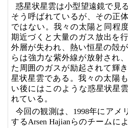
惑星状星雲は小型望遠鏡で見
そう呼ばれているが、その正
ではない。我々の太陽と同程
期近づくと大量のガス放出を
外層が失われ、熱い恒星の殻
らは強力な紫外線が放射され
た周囲のガスが励起されて輝
星状星雲である。我々の太陽も
い後にはこのような惑星状星
れている。
今回の観測は、1998年にア
するArsen Hajianらのチー