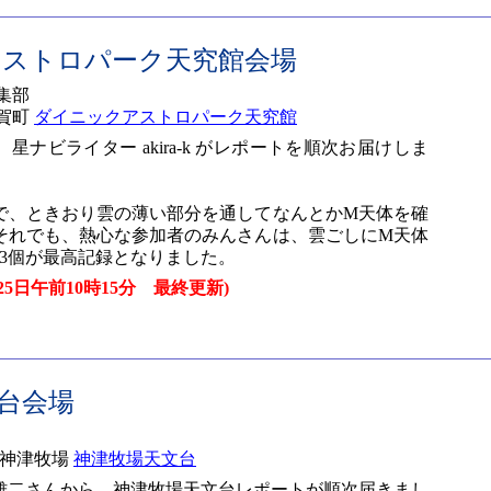
アストロパーク天究館会場
集部
多賀町
ダイニックアストロパーク天究館
星ナビライター akira-k がレポートを順次お届けしま
で、ときおり雲の薄い部分を通してなんとかM天体を確
それでも、熱心な参加者のみんさんは、雲ごしにM天体
3個が最高記録となりました。
(25日午前10時15分 最終更新)
文台会場
 神津牧場
神津牧場天文台
雄二さんから、神津牧場天文台レポートが順次届きまし