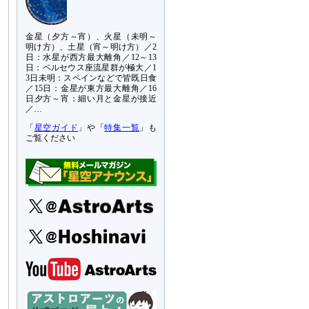
金星（夕方～宵）、火星（未明～
明け方）、土星（宵～明け方）／2
日：水星が西方最大離角／12～13
日：ペルセウス座流星群が極大／1
3日未明：スペインなどで皆既日食
／15日：金星が東方最大離角／16
日夕方～宵：細い月と金星が接近
／…
「
星空ガイド
」や「
特集一覧
」も
ご覧ください