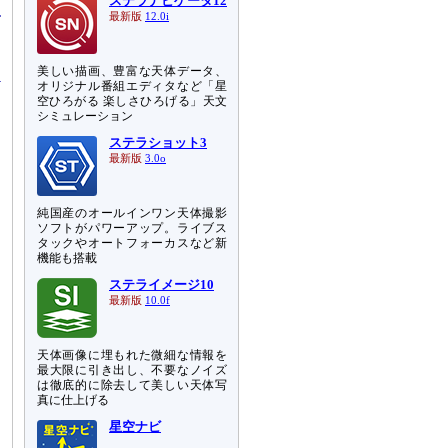
ステラナビゲータ12
最新版
12.0i
美しい描画、豊富な天体データ、
オリジナル番組エディタなど「星
空ひろがる 楽しさひろげる」天文
シミュレーション
ステラショット3
最新版
3.0o
純国産のオールインワン天体撮影
ソフトがパワーアップ。ライブス
タックやオートフォーカスなど新
機能も搭載
ステライメージ10
最新版
10.0f
天体画像に埋もれた微細な情報を
最大限に引き出し、不要なノイズ
は徹底的に除去して美しい天体写
真に仕上げる
星空ナビ