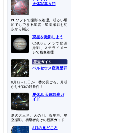
天体写真入門
PCソフトで撮影＆処理。明るい場
所でもできる星雲・星団撮影を初
歩から解説
惑星を撮影しよう
CMOSカメラで動画
撮影、ステライメー
ジで画像処理
ペルセウス座流星群
8月12～13日が一番の見ごろ。月明
かりゼロの好条件！
夏休み 天体観察ガ
イド
夏の大三角、天の川、流星群、星
空撮影。初級者向けの観察ガイド
8月の見どころ