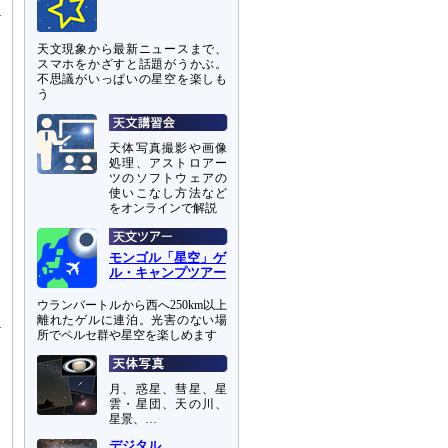
天文現象から最新ニュースまで、
スマホをかざすと話題がうかぶ。
不思議がいっぱいの星空を楽しも
う
天体写真撮影や画像
処理、アストロアー
ツのソフトウェアの
使いこなし方法など
をオンラインで解説
モンゴル「星空」ゲ
ル・キャンプツアー
ウランバートルから西へ250km以上
離れたゲルに連泊。光害のない場
所でペルセ群や星空を楽しめます
月、惑星、彗星、星
雲・星団、天の川、
星景、…
デジタル