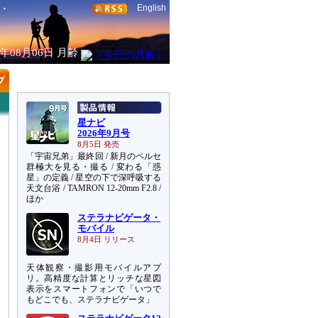
English
6年08月06日
月齢
星ナビ
2026年9月号
8月5日 発売
「宇宙兄弟」最終回 / 新月のペルセ
群極大を見る・撮る / 変わる「惑
星」の定義 / 星空の下で深呼吸する
天文台浴 / TAMRON 12-20mm F2.8 /
ほか
ステラナビゲータ・
モバイル
8月4日 リリース
天体観察・撮影用モバイルアプ
リ。高精度な計算とリッチな星図
表示をスマートフォンで「いつで
もどこでも、ステラナビゲータ」