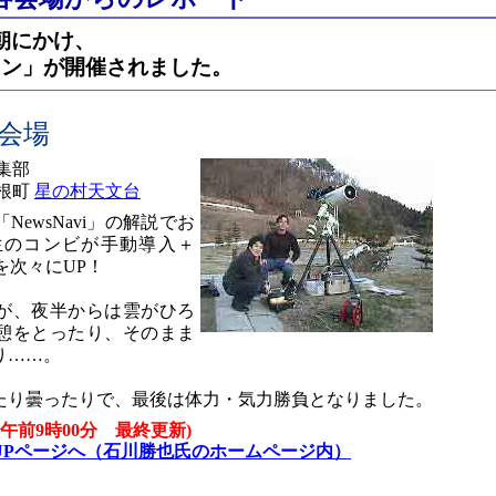
日朝にかけ、
ソン」が開催されました。
台会場
集部
滝根町
星の村天文台
ewsNavi」の解説でお
生のコンビが手動導入＋
を次々にUP！
が、夜半からは雲がひろ
憩をとったり、そのまま
り……。
たり曇ったりで、最後は体力・気力勝負となりました。
5日午前9時00分 最終更新)
UPページへ（石川勝也氏のホームページ内）