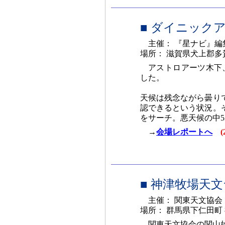
■ ダイニック
主催： 『星ナビ』編
場所： 滋賀県犬上郡
アストロアーツ木下、
した。
天候は残念ながら曇り
認できるという状況。
をサーチ。悪天候の中5
→
会場レポートへ
■ 神津牧場天
主催： 関東天文協会
場所： 群馬県下仁田町
関東天文協会の関山