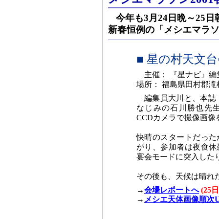
今年も3月24日晩～25
新春恒例の「メシエマラ
■ 星の村天文
主催： 『星ナビ』編
場所： 福島県田村郡
編集員大川と、本誌「N
なじみの石川勝也先
CCDカメラで撮像画像
快晴のスタートだった
がり、参加者は夜食休
宴会モードに突入した
その後も、天候は晴れ
→
会場レポートへ
(2
→
メシエ天体画像順次