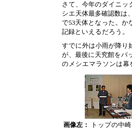
さて、今年のダイニッ
シエ天体最多確認数は
で53天体となった。
記録といえるだろう。
すでに外は小雨が降り
が、最後に天究館をバ
のメシエマラソンは幕
画像左：
トップの中崎さ