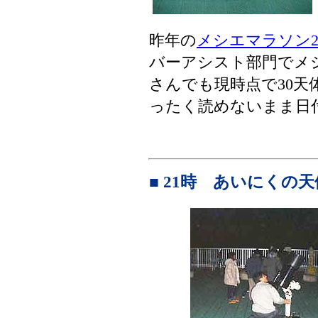
昨年の
メシエマラソン20
バーアシスト部門でメ
さんでも現時点で30天
ったく読めないまま日
■ 21時 あいにくの天