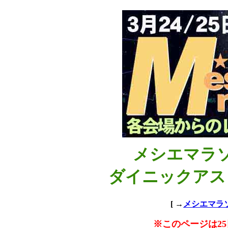
メシエマラソ
ダイニックアス
[ →
メシエマラソ
※このページは2