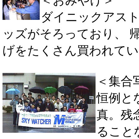
＜おみやげ＞
ダイニックアス
ッズがそろっており、 
げをたくさん買われてい
＜集合
恒例と
真。残
ること