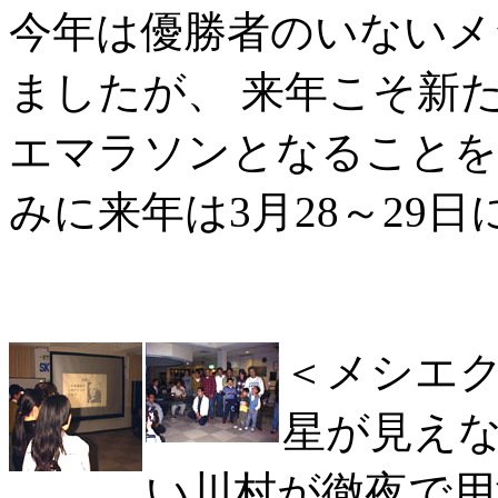
今年は優勝者のいないメ
ましたが、 来年こそ新
エマラソンとなることを
みに来年は3月28～29
＜メシエ
星が見え
い川村が徹夜で