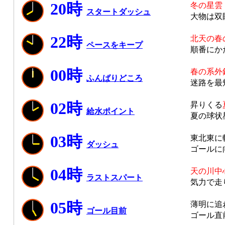
20時
冬の星雲
スタートダッシュ
大物は双
22時
北天の春
ペースをキープ
順番にか
00時
春の系外
ふんばりどころ
迷路を最
02時
昇りくる
給水ポイント
夏の球状
03時
東北東に
ダッシュ
ゴールに
04時
天の川中
ラストスパート
気力で走
05時
薄明に追
ゴール目前
ゴール直