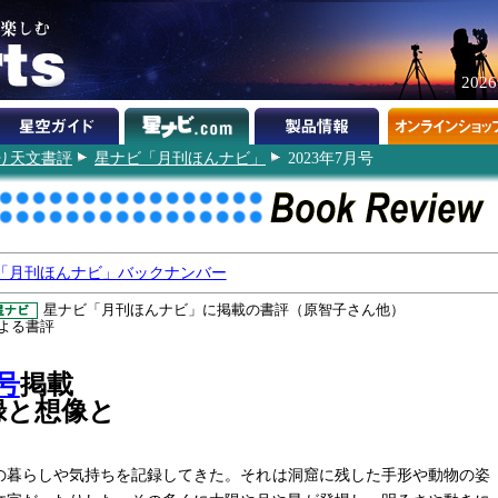
202
り天文書評
星ナビ「月刊ほんナビ」
2023年7月号
「月刊ほんナビ」バックナンバー
星ナビ「月刊ほんナビ」に掲載の書評（原智子さん他）
よる書評
号
掲載
録と想像と
の暮らしや気持ちを記録してきた。それは洞窟に残した手形や動物の姿