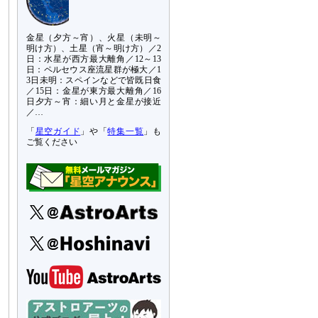
金星（夕方～宵）、火星（未明～
明け方）、土星（宵～明け方）／2
日：水星が西方最大離角／12～13
日：ペルセウス座流星群が極大／1
3日未明：スペインなどで皆既日食
／15日：金星が東方最大離角／16
日夕方～宵：細い月と金星が接近
／…
「
星空ガイド
」や「
特集一覧
」も
ご覧ください