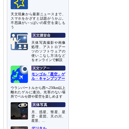
天文現象から最新ニュースまで、
スマホをかざすと話題がうかぶ。
不思議がいっぱいの星空を楽しも
う
天体写真撮影や画像
処理、アストロアー
ツのソフトウェアの
使いこなし方法など
をオンラインで解説
モンゴル「星空」ゲ
ル・キャンプツアー
ウランバートルから西へ250km以上
離れたゲルに連泊。光害のない場
所でペルセ群や星空を楽しめます
月、惑星、彗星、星
雲・星団、天の川、
星景、…
デジタル