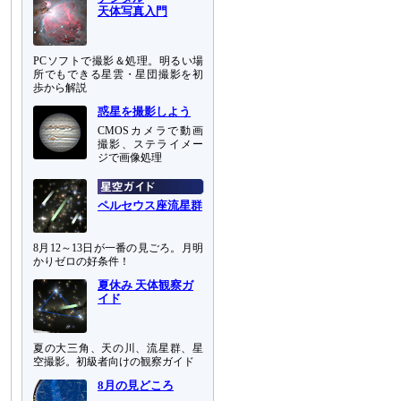
天体写真入門
PCソフトで撮影＆処理。明るい場
所でもできる星雲・星団撮影を初
歩から解説
惑星を撮影しよう
CMOSカメラで動画
撮影、ステライメー
ジで画像処理
ペルセウス座流星群
8月12～13日が一番の見ごろ。月明
かりゼロの好条件！
夏休み 天体観察ガ
イド
夏の大三角、天の川、流星群、星
空撮影。初級者向けの観察ガイド
8月の見どころ