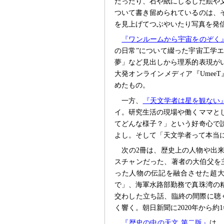
だったり、石や紙にしるした絵や
ついて書き留められているのは、
を見上げてつぶやいたり写真を発
『ワンルームから宇宙をのぞく
の日常”について綴った宇宙工学
夢」など見出しから理系的表現が
大発オンラインメディア『UmeeT
めたもの。
一方、
『天文学者は星を観ない
イ。研究生活の現場や働くママと
てどんな様子？」という好奇心で
よし。そして「天文学者って本当に
次の2冊は、歴史上の人物や出
スチャンだった、著者の大伯父を
った人物の伝記を融合させた超
で」、海軍水路部勤務で真珠湾の
交わした立ち話、臨終の間際に聴
く響く。朝日新聞に2020年から
『歴史の中の天文 第二版』
は、