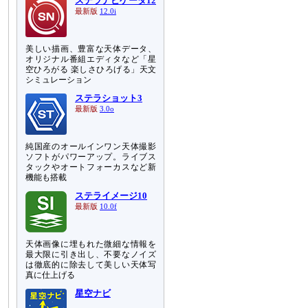
ステラナビゲータ12
最新版
12.0i
美しい描画、豊富な天体データ、
オリジナル番組エディタなど「星
空ひろがる 楽しさひろげる」天文
シミュレーション
ステラショット3
最新版
3.0o
純国産のオールインワン天体撮影
ソフトがパワーアップ。ライブス
タックやオートフォーカスなど新
機能も搭載
ステライメージ10
最新版
10.0f
天体画像に埋もれた微細な情報を
最大限に引き出し、不要なノイズ
は徹底的に除去して美しい天体写
真に仕上げる
星空ナビ