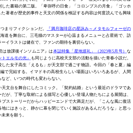
復刊した書籍の第二版。「卑弥呼の日食」「コロンブスの月食」「ゴッホ
唱した著者が歴史的事件と天文の関係を検証する内容は何度読んでも興味
、つまりフィクションだ。
『満月珈琲店の星詠み～メタモルフォーゼの
北海道を舞台に、三毛猫のマスターが心温まるメニューと占星術で、訪
ラーイラストは健在で、ファンの期待を裏切らない。
君は放課後インソムニア』は
本誌特集「星地巡礼」（2023年5月号）
な
ントエルモの光』
も同じように高校天文部の活動を描いた青春小説だ。
校した女子高生「えるも」が天文部で過ごす物語。今回の「春と夏」編
」編で完結する。イマドキの高校生らしい場面はいろいろあるが、人間
ろなど、いつの時代も変わらない。
い天文台を舞台にしたコミック。「契約結婚」という最近のドラマであ
ーだが、丁寧な取材による描写と心優しい登場人物たちによる展開は、
ラブストーリーだからハッピーエンドで大満足だが、「こんな風に復活
各地にはきっと、静かに幕を閉じていく施設があるんだろうな」と思っ
い未来を願う。