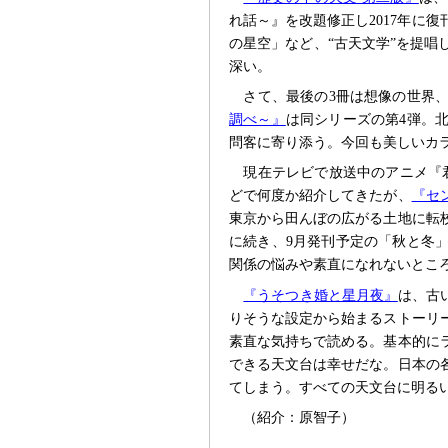
れ話～』を改題修正し2017年に
の星空」など、“古天文学”を提
深い。
さて、最後の3冊は想像の世界
調べ～』
は同シリーズの第4弾。
問客に寄り添う。今回も美しいカ
現在テレビで放送中のアニメ『
どで何度か紹介してきたが、
『セ
東京から田んぼの広がる土地に転
に続き、9月発刊予定の「秋と冬
関係の悩みや素直になれないとこ
『うそつき婚と星月夜』
は、古
りそうな設定から始まるストーリ
素直な気持ちで読める。基本的に
できる天文台は幸せだな。日本の
てしまう。すべての天文台に明る
（紹介：原智子）