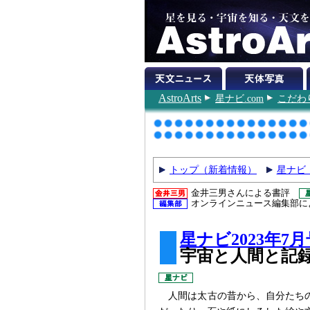
AstroArts
星ナビ.com
こだわ
トップ（新着情報）
星ナビ
金井三男さんによる書評
オンラインニュース編集部に
星ナビ2023年7月
宇宙と人間と記
人間は太古の昔から、自分たち