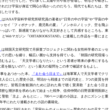
文字だったりした。その多くに太陽や月や星が登場し、明るさや動きに
それだけ宇宙が身近で関心が高かったのだろう。現代でも私たちは、空
信したりする。
』
はJAXA宇宙科学研究所研究員の著者が“日常の中の宇宙”や“宇宙の中
エッセイ「フィボナッチ、鹿児島の夏」「ノンホロノミック、空を飛ぶ
いっぱいで、新感覚でありながら天文好きとして共感するところも。東
』とWebマガジン『OHTABOOKSTAND』に連載した作品を一冊にまと
』
は韓国天文研究院で月探査プロジェクトに関わる女性科学者のエッセ
しての思いを綴り、幅広い層から支持を得ている。「韓国の研究現場っ
読むもよし、「天文学者になりたい」という若者が将来の参考にするも
星を観ないの!?」という最大の疑問をこの本で確認するもよし。
来事をあつかった本。
『また会う日まで』
は海軍軍人で天文学者でクリ
主人公にした歴史小説。明治から戦後までの近代史と、3つの資質を持
大作だ。皆既日食観測のために訪れた島で聴く賛美歌「また会う日ま
精密な潮汐表を求められて始まった戦争、信仰仲間の日野原重明医師と
く聖歌「主よ、みもとに」。700ページ超の小説は、まさにズシンと重
約1年半にわたり連載された小説の書籍化。
1995年に刊行された『宇宙からのメッセージ～歴史のなかの天文こぼ