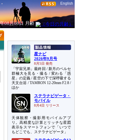
English
6年08月08日
月齢
星ナビ
2026年9月号
8月5日 発売
「宇宙兄弟」最終回 / 新月のペルセ
群極大を見る・撮る / 変わる「惑
星」の定義 / 星空の下で深呼吸する
天文台浴 / TAMRON 12-20mm F2.8 /
ほか
ステラナビゲータ・
モバイル
8月4日 リリース
天体観察・撮影用モバイルアプ
リ。高精度な計算とリッチな星図
表示をスマートフォンで「いつで
もどこでも、ステラナビゲータ」