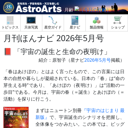
月齢
トピックス
天体写真
星空ガイド
星ナビ
製品情報
ショップ
月刊ほんナビ 2026年5月号
📕 「宇宙の誕生と生命の夜明け」
紹介：原智子（星ナビ
2026年5月号
掲載）
「春はあけぼの」とはよく言ったもので、この言葉には日
本の自然や暮らしが凝縮されている。日本の「春」は“命の
芽生える時”であり、「あけぼの（夜明け）」は“活動の一
歩目”である。今月は、宇宙の春（＝誕生）とあけぼの（＝
活動）を探りに行こう。
まずはニュートン別冊
『宇宙のはじまり 最
新版』
で、宇宙誕生のシナリオを把握し、
全体像をつかみたい。この本では、ビッグ