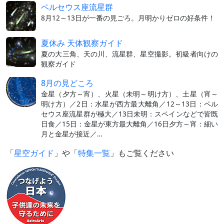
ペルセウス座流星群
8月12～13日が一番の見ごろ。月明かりゼロの好条件！
夏休み 天体観察ガイド
夏の大三角、天の川、流星群、星空撮影。初級者向けの
観察ガイド
8月の見どころ
金星（夕方～宵）、火星（未明～明け方）、土星（宵～
明け方）／2日：水星が西方最大離角／12～13日：ペル
セウス座流星群が極大／13日未明：スペインなどで皆既
日食／15日：金星が東方最大離角／16日夕方～宵：細い
月と金星が接近／…
「
星空ガイド
」や「
特集一覧
」もご覧ください