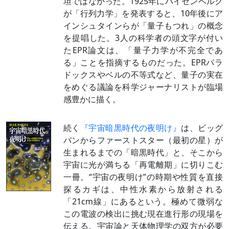
坦ではなかった。1925年にハイゼンベルク
が「行列力学」を発表すると、10年後にア
インシュタインらが「量子もつれ」の概念
を提唱した。3人の科学者の頭文字が付い
たEPR論文は、「量子力学が不完全であ
る」ことを指摘するものだった。EPRパラ
ドックスやベルの不等式など、量子の実在
をめぐる議論を科学ジャーナリストが臨場
感豊かに描く。
続く
『宇宙暗黒時代の夜明け』
は、ビッグ
バンからファーストスター（最初の星）が
生まれるまでの「暗黒時代」と、そこから
宇宙に光が満ちる「再電離期」に切りこむ
一冊。“宇宙の夜明け”の時期や性質を直接
探るカギは、中性水素から放射される
「21cm線」にあるという。極めて微弱な
この電波の検出に挑む現在進行形の現場を
伝える。宇宙論と天体物理学の双方が必要