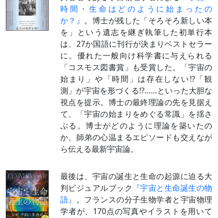
時間・生命はどのように始まったの
か？』
。博士が残した「そろそろ新しい本
を」という遺志を継ぎ執筆した初単行本
は、27か国語に刊行が決まりベストセラー
に。優れた一般向け科学書に与えられる
「コスモス図書賞」も受賞した。「宇宙の
始まり」や「時間」は存在しない⁉「観
測」が宇宙を形づくる⁉……といった大胆な
視点を提示。博士の最終理論の先を見据え
て、「宇宙の始まりをめぐる常識」を揺さ
ぶる。博士がどのように理論を築いたの
か、師弟の心温まるエピソードも交えなが
ら伝える最新宇宙論。
最後は、宇宙の誕生と生命の起源に迫る大
判ビジュアルブック
『宇宙と生命誕生の物
語』
。フランスの分子生物学者と宇宙物理
学者が、170点の写真やイラストを用いて