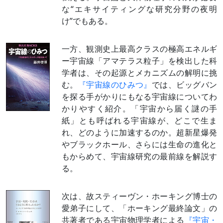
な“エキサイティングな研究分野の夜明
け”でもある。
一方、観測史上最高クラスの極高エネルギ
ー宇宙線「アマテラス粒子」を検出した科
学者は、その起源とメカニズムの解明に挑
む。
『宇宙線のひみつ』
では、ビッグバン
を探る手がかりにもなる宇宙線についてわ
かりやすく紹介。「宇宙から届く謎の手
紙」とも呼ばれる宇宙線が、どこで生ま
れ、どのように加速するのか。超新星爆発
やブラックホール、さらには生命の進化と
もからめて、宇宙線研究の最前線を解説す
る。
次は、故スティーヴン・ホーキング博士の
愛弟子にして、「ホーキング最終論文」の
共著者である宇宙物理学者による
『宇宙・