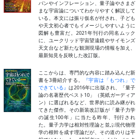
バンやインフレーション、量子論やさまざ
まな宇宙論についてわかりやすく解説して
いる。本文には振り仮名が付され、子ども
や天文初心者でもイメージしやすいように
図解も豊富だ。2021年刊行の同名ムック
に、ユークリッド宇宙望遠鏡やサイモンズ
天文台など新たな観測現場の情報を加え、
最新知見を反映した改訂版。
ここからは、専門的な内容に踏み込んだ新
書を3冊紹介する。
『宇宙は「もつれ」で
できている』
は2016年に出版され、「量子
論の名著歴代ベスト10」（英紙ガーディア
ン）に選ばれるなど、世界的に読み継がれ
てきた傑作。その新装改訂版が「量子力学
の誕生100年」に当たる昨年、刊行され
た。量子力学は相対性理論と並ぶ現代物理
学の根幹を成す理論だが、その道のりは平