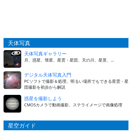
天体写真
天体写真ギャラリー
月、惑星、彗星、星雲・星団、天の川、星景、…
デジタル天体写真入門
PCソフトで撮影＆処理。明るい場所でもできる星雲・星
団撮影を初歩から解説
惑星を撮影しよう
CMOSカメラで動画撮影、ステライメージで画像処理
星空ガイド