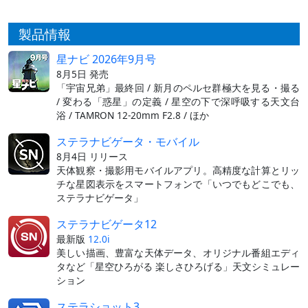
製品情報
星ナビ 2026年9月号
8月5日 発売
「宇宙兄弟」最終回 / 新月のペルセ群極大を見る・撮る
/ 変わる「惑星」の定義 / 星空の下で深呼吸する天文台
浴 / TAMRON 12-20mm F2.8 / ほか
ステラナビゲータ・モバイル
8月4日 リリース
天体観察・撮影用モバイルアプリ。高精度な計算とリッ
チな星図表示をスマートフォンで「いつでもどこでも、
ステラナビゲータ」
ステラナビゲータ12
最新版
12.0i
美しい描画、豊富な天体データ、オリジナル番組エディ
タなど「星空ひろがる 楽しさひろげる」天文シミュレー
ション
ステラショット3