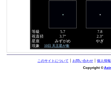
等級
5.7
7.8
視直径
3.7"
2.3"
星座
みずがめ
やぎ
現象
10日 天王星が衝
このサイトについて
お問い合わせ
個人情報
Copyright ©
Astr