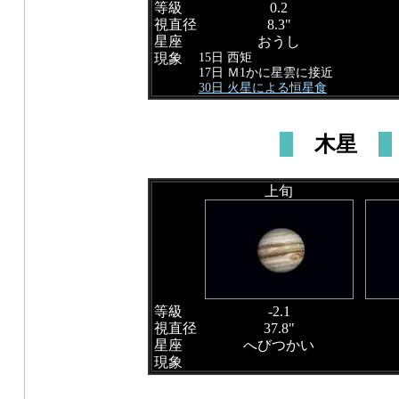
等級
0.2
視直径
8.3"
星座
おうし
15日 西矩
現象
17日 Ｍ1かに星雲に接近
30日 火星による恒星食
木星
上旬
等級
-2.1
視直径
37.8"
星座
へびつかい
現象