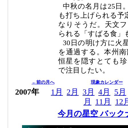
中秋の名月は25日
も打ち上げられる予
なりそうだ。天文フ
られる「すばる食」
30日の明け方に火
を通過する。本州南部
恒星を隠すとても珍
で注目したい。
←前の月へ
現象カレンダー
2007年
1月
2月
3月
4月
5月
月
11月
12
今月の星空 バック