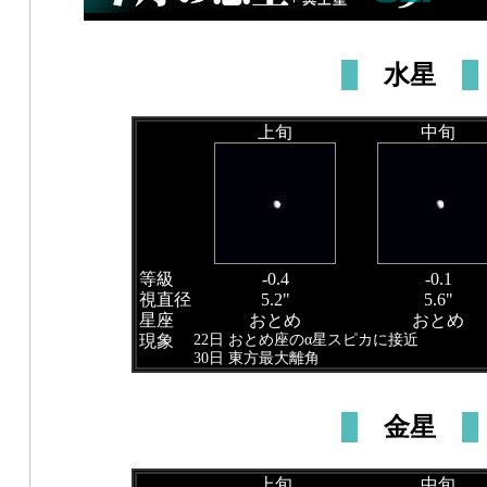
水星
上旬
中旬
等級
-0.4
-0.1
視直径
5.2"
5.6"
星座
おとめ
おとめ
22日 おとめ座のα星スピカに接近
現象
30日 東方最大離角
金星
上旬
中旬