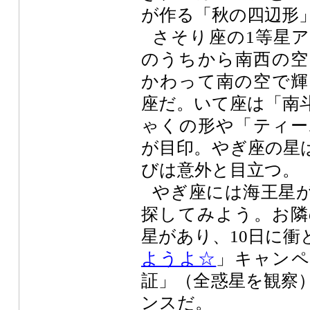
が作る「秋の四辺形
さそり座の1等星
のうちから南西の空
かわって南の空で輝
座だ。いて座は「南
ゃくの形や「ティー
が目印。やぎ座の星
びは意外と目立つ。
やぎ座には海王星
探してみよう。お隣
星があり、10日に衝
ようよ☆
」キャンペ
証」（全惑星を観察
ンスだ。