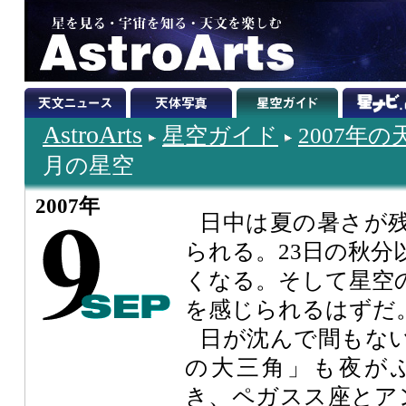
AstroArts
星空ガイド
2007年
月の星空
2007年
日中は夏の暑さが
られる。23日の秋分
くなる。そして星空
を感じられるはずだ
日が沈んで間もな
の大三角」も夜が
き、ペガスス座とア