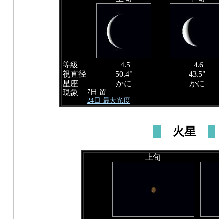
等級
-4.5
-4.6
視直径
50.4"
43.5"
星座
かに
かに
7日 留
現象
24日 最大光度
火星
上旬