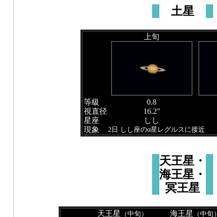
土星
上旬
等級
0.8
視直径
16.2"
星座
しし
現象
2日 しし座のα星レグルスに接近
天王星・
海王星・
冥王星
天王星
海王星
（中旬）
（中旬