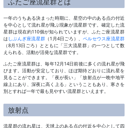
ふたご座流星群とは
一年のうちある決まった時期に、星空の中のある点の付近
を中心として流れ星が飛ぶ現象が流星群です。確定した流
星群は現在約110個が知られていますが、ふたご座流星群
は
しぶんぎ座流星群
（1月4日ごろ）、
ペルセウス座流星群
（8月13日ごろ）とともに「三大流星群」の一つとして数
えられる、活動が活発な流星群です。
ふたご座流星群は、毎年12月14日前後に多くの流れ星が飛
びます。活動が安定しており、ほぼ期待どおりに流れ星を
見ることができます。「夜が長い」「放射点が一晩中地平
線上にあり、深夜に高く上る」ということもあり、寒さを
別とすれば一年で最も見やすい流星群といえます。
放射点
流星群の流れ星は、天球上のある点の付近を中心として四