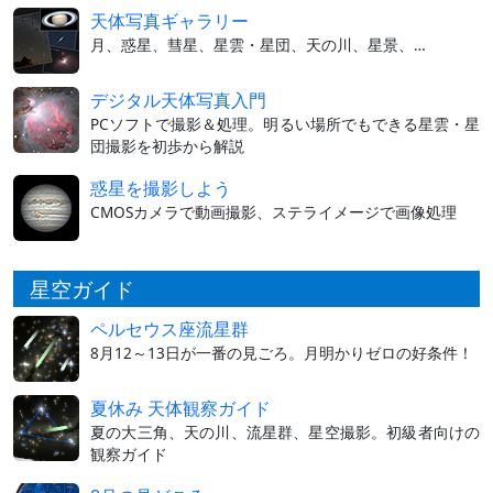
天体写真ギャラリー
月、惑星、彗星、星雲・星団、天の川、星景、…
デジタル天体写真入門
PCソフトで撮影＆処理。明るい場所でもできる星雲・星
団撮影を初歩から解説
惑星を撮影しよう
CMOSカメラで動画撮影、ステライメージで画像処理
星空ガイド
ペルセウス座流星群
8月12～13日が一番の見ごろ。月明かりゼロの好条件！
夏休み 天体観察ガイド
夏の大三角、天の川、流星群、星空撮影。初級者向けの
観察ガイド