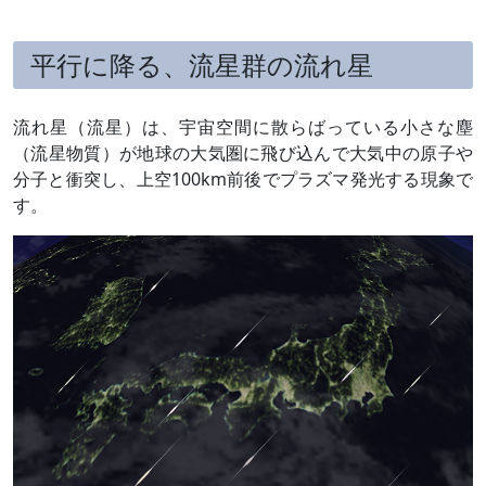
平行に降る、流星群の流れ星
流れ星（流星）は、宇宙空間に散らばっている小さな塵
（流星物質）が地球の大気圏に飛び込んで大気中の原子や
分子と衝突し、上空100km前後でプラズマ発光する現象で
す。