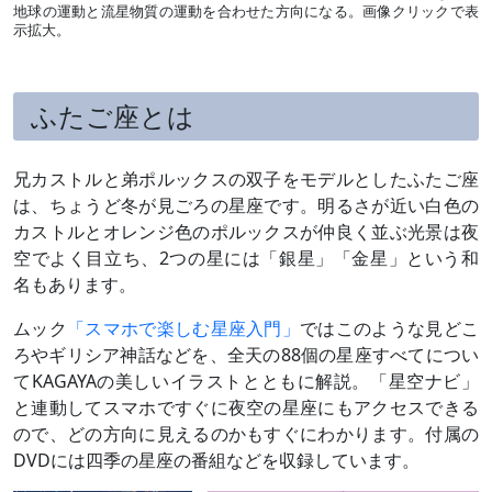
地球の運動と流星物質の運動を合わせた方向になる。画像クリックで表
示拡大。
ふたご座とは
兄カストルと弟ポルックスの双子をモデルとしたふたご座
は、ちょうど冬が見ごろの星座です。明るさが近い白色の
カストルとオレンジ色のポルックスが仲良く並ぶ光景は夜
空でよく目立ち、2つの星には「銀星」「金星」という和
名もあります。
ムック
「スマホで楽しむ星座入門」
ではこのような見どこ
ろやギリシア神話などを、全天の88個の星座すべてについ
てKAGAYAの美しいイラストとともに解説。「星空ナビ」
と連動してスマホですぐに夜空の星座にもアクセスできる
ので、どの方向に見えるのかもすぐにわかります。付属の
DVDには四季の星座の番組などを収録しています。