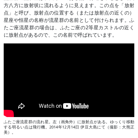
方八方に放射状に流れるように見えます。この点を「放射
点」と呼び、放射点の位置する（または放射点の近くの）
星座や恒星の名称が流星群の名前として付けられます。ふ
たご座流星群の場合は、ふたご座の2等星カストルの近く
に放射点があるので、この名前で呼ばれています。
ふたご座流星群の流れ星。左（画角外）に放射点がある。ゆっくり移動
する明るい点は飛行機。2014年12月14日 伊豆大島にて（撮影：大熊正
美）。