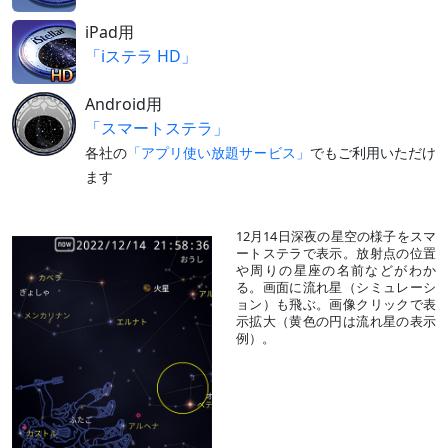
iPad用
「iステラ HD」
Android用
「スマートステラ」
各社の
「アプリ使い放題サービス」
でもご利用いただけ
ます
12月14日深夜の星空の様子をスマ
ートステラで表示。放射点の位置
や周りの星座の名前などがわか
る。画面に流れ星（シミュレーシ
ョン）も飛ぶ。画像クリックで表
示拡大（黄色の円は流れ星の表示
例）。