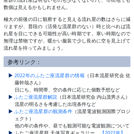
星群の流れ星は明るいものも少なくないので、市街地でも
数個は見えるかもしれません。
極大の前後の日に観察すると見える流れ星の数はさらに減
りますが、普段の（活発な流星群のない）時と比べれば流
れ星を目にできる可能性が高い時期です。寒い時期なので
無理は禁物ですが、暖かい服装で少し長めに空を見上げて
流れ星を待ってみましょう。
参考リンク：
2022年のふたご座流星群の情報
（日本流星研究会 佐
藤幹哉さん）
日にち、時間帯、空の条件に応じた個数予想など
ふたご座流星群解説
（日本流星研究会 内山茂男さん）
流星の明るさを考慮した出現条件など
ふたご座流星群の観測条件
（流星電波観測国際プロジ
ェクト）
他の年の条件や、昼でも観測可能な電波観測について
ふたご座流星群 天体写真ギャラリー
【2022年】