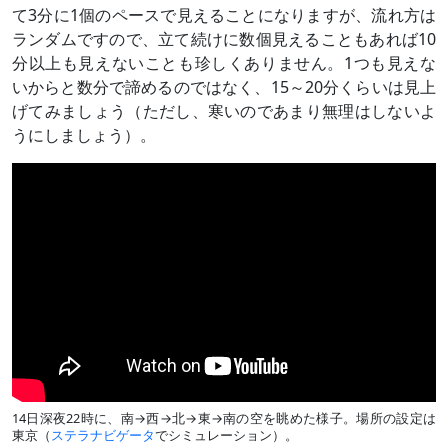
て3分に1個のペースで見えることになりますが、流れ方は
ランダムですので、立て続けに数個見えることもあれば10
分以上も見えないことも珍しくありません。1つも見えな
いからと数分で諦めるのではなく、15～20分くらいは見上
げてみましょう（ただし、寒いのであまり無理はしないよ
うにしましょう）。
14日深夜22時に、南→西→北→東→南の空を眺めた様子。場所の設定は
東京（
ステラナビゲータ
でシミュレーション）。