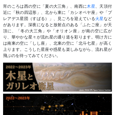
宵のころは西の空に「夏の大三角」、南西に
木星
、天頂付
近に「秋の四辺形」、北から東に「カシオペヤ座」や「プ
レアデス星団（すばる）」、見ごろを迎えている
火星
など
があります。深夜になると放射点のある「ふたご座」が天
頂に、「冬の大三角」や「オリオン座」が南の空に広が
り、華やかな星々が流れ星の通り道を彩ります。明け方に
は南東の空に「しし座」、北東の空に「北斗七星」が高く
上ります。こうした星座や惑星も楽しみながら、流れ星が
飛ぶのを待ってみてください。