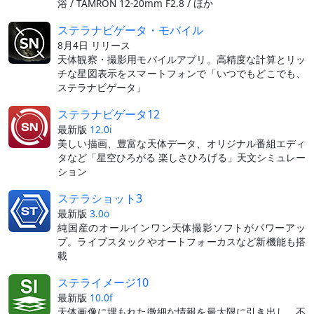
浴 / TAMRON 12-20mm F2.8 / ほか
ステラナビゲータ・モバイル
8月4日 リリース
天体観察・撮影用モバイルアプリ。高精度な計算とリッ
チな星図表示をスマートフォンで「いつでもどこでも、
ステラナビゲータ」
ステラナビゲータ12
最新版
12.0i
美しい描画、豊富な天体データ、オリジナル番組エディ
タなど「星空ひろがる 楽しさひろげる」天文シミュレー
ション
ステラショット3
最新版
3.0o
純国産のオールインワン天体撮影ソフトがパワーアッ
プ。ライブスタックやオートフォーカスなど新機能も搭
載
ステライメージ10
最新版
10.0f
天体画像に埋もれた微細な情報を最大限に引き出し、不