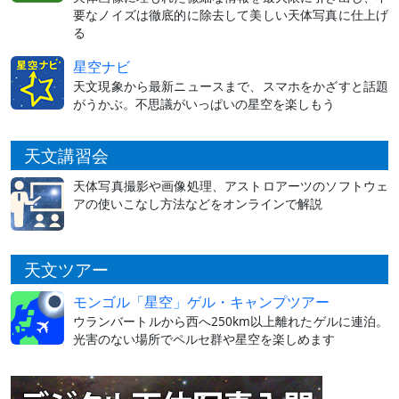
要なノイズは徹底的に除去して美しい天体写真に仕上げ
る
星空ナビ
天文現象から最新ニュースまで、スマホをかざすと話題
がうかぶ。不思議がいっぱいの星空を楽しもう
天文講習会
天体写真撮影や画像処理、アストロアーツのソフトウェ
アの使いこなし方法などをオンラインで解説
天文ツアー
モンゴル「星空」ゲル・キャンプツアー
ウランバートルから西へ250km以上離れたゲルに連泊。
光害のない場所でペルセ群や星空を楽しめます