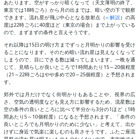
あたります。空がすっかり暗くなって（天文薄明の終了、
東京では18時ごろ）から月の出までは、暗い空の下で観察
できます。流れ星が飛ぶ中心となる放射点（
›› 解説
）の高
度は22時ごろに40度ほど（東京の場合）まで上がっている
ので、まずまずの条件と言えそうです。
それ以降は15日の明け方までずっと月明かりの影響を受け
ることになります。そのため暗い流れ星は見えなくなって
しまうので、目にできる数は減ってしまいます。一晩を通
じて、見晴らしが良いところで1時間あたり15～20個程度
（21～22時ごろはやや多めで20～25個程度）と予想されま
す。
郊外では月だけでなく街明かりもあることや、視界の広
さ、空気の透明度なども見え方に影響するため、流星数は
空の条件の良いところに比べて半分から3分の1ほど（1時
間あたり5～10個程度）になると予想されます。「条件の
良いところでも月明かりのために少ない」と考えて、出か
けずに身近で気楽に楽しむのも良さそうです。ふたご座流