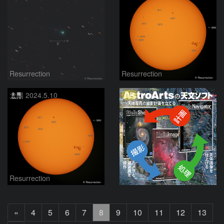
Resurrection
Resurrection
PR
太陽 2024.5.10
Resurrection
前
«
4
5
6
7
8
9
10
11
12
13
へ