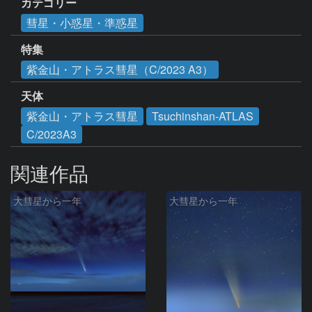
カテゴリー
彗星・小惑星・準惑星
特集
紫金山・アトラス彗星（C/2023 A3）
天体
紫金山・アトラス彗星
Tsuchinshan-ATLAS
C/2023A3
関連作品
大彗星から一年
大彗星から一年