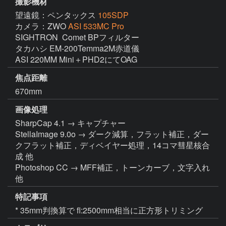
撮影機材
望遠鏡：ペンタックス
105SDP
カメラ：ZWO
ASI 533MC Pro
SIGHTRON  Comet BPフィルター

タカハシ EM-200Temma2M赤道儀

ASI 220MM Mini＋PHD2にてOAG
焦点距離
670mm
画像処理
SharpCap 4.1 → キャプチャー

StellaImage 9.0o → ダーク減算，フラット補正，ダー
クフラット補正，ディベイヤー処理，14コマ彗星核合
成 他

Photoshop CC → MFF補正，トーンカーブ，文字入れ 
他
特記事項
* 35mm判換算で fl:2500mm相当に正方形トリミング