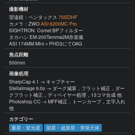
撮影機材
望遠鏡：ペンタックス
75SDHF
カメラ：ZWO
ASI 6200MC Pro
SIGHTRON  Comet BPフィルター

タカハシ EM-200Temma2M赤道儀

ASI 174MM Mini＋PHD2にてOAG
焦点距離
500mm
画像処理
SharpCap 4.1 → キャプチャー

StellaImage 9.0o → ダーク減算，フラット補正，ダー
クフラット補正，ディベイヤー処理，13コマ合成 他

Photoshop CC → MFF補正，トーンカーブ，文字入れ 
他
カテゴリー
重星・変光星
新星・超新星・突発天体