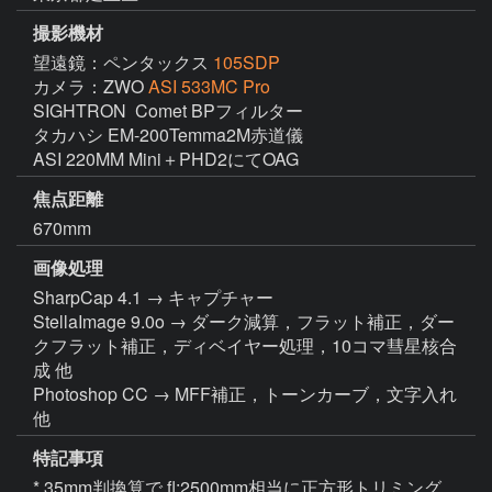
撮影機材
望遠鏡：ペンタックス
105SDP
カメラ：ZWO
ASI 533MC Pro
SIGHTRON  Comet BPフィルター

タカハシ EM-200Temma2M赤道儀

ASI 220MM Mini＋PHD2にてOAG
焦点距離
670mm
画像処理
SharpCap 4.1 → キャプチャー

StellaImage 9.0o → ダーク減算，フラット補正，ダー
クフラット補正，ディベイヤー処理，10コマ彗星核合
成 他

Photoshop CC → MFF補正，トーンカーブ，文字入れ 
他
特記事項
* 35mm判換算で fl:2500mm相当に正方形トリミング