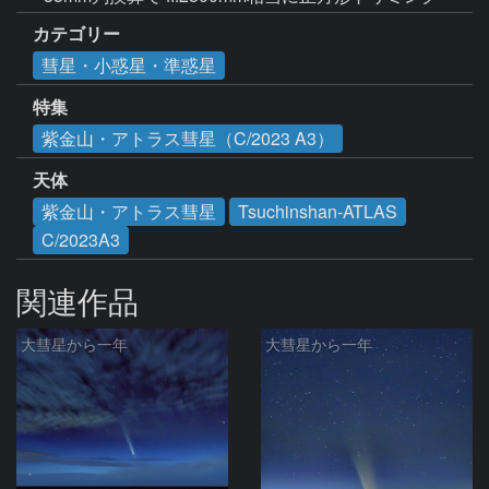
カテゴリー
彗星・小惑星・準惑星
特集
紫金山・アトラス彗星（C/2023 A3）
天体
紫金山・アトラス彗星
Tsuchinshan-ATLAS
C/2023A3
関連作品
大彗星から一年
大彗星から一年