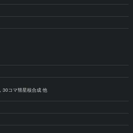
，30コマ彗星核合成 他
