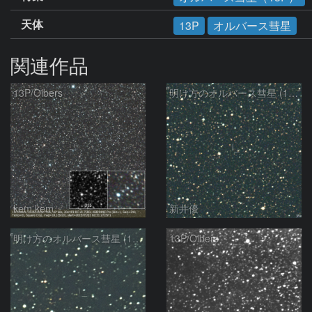
天体
13P
オルバース彗星
関連作品
13P/Olbers
明け方のオルバース彗星 (13P)：2025/03/20
kem.kem
新井優
明け方のオルバース彗星 (13P)：2025/02/05
13P/Olbers