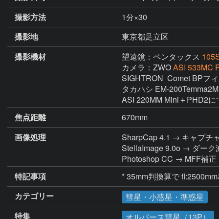
撮影方法
1分×30
撮影地
東京都足立区
撮影機材
望遠鏡：ペンタックス
105
カメラ：ZWO
ASI 533MC P
SIGHTRON  Comet BPフ
タカハシ EM-200Temma2
ASI 220MM Mini＋PHD2
焦点距離
670mm
画像処理
SharpCap 4.1 → キャプチ
StellaImage 9.0
Photoshop CC → M
特記事項
* 35mm判換算で fl:25
カテゴリー
彗星・小惑星・準惑星
特集
オルバース彗星（13P）