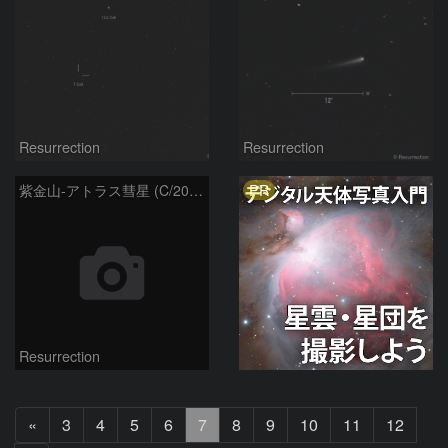
Resurrection
Resurrection
PR
紫金山-アトラス彗星 (C/2023 A3) 2024.7.3
Resurrection
前
«
3
4
5
6
7
8
9
10
11
12
へ