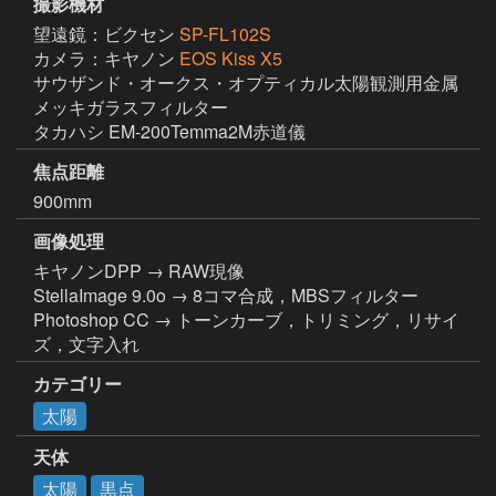
撮影機材
望遠鏡：ビクセン
SP-FL102S
カメラ：キヤノン
EOS Kiss X5
サウザンド・オークス・オプティカル太陽観測用金属
メッキガラスフィルター

タカハシ EM-200Temma2M赤道儀
焦点距離
900mm
画像処理
キヤノンDPP → RAW現像

StellaImage 9.0o → 8コマ合成，MBSフィルター

Photoshop CC → トーンカーブ，トリミング，リサイ
ズ，文字入れ
カテゴリー
太陽
天体
太陽
黒点