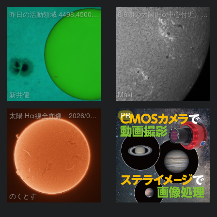
昨日の活動領域 4498,4500：2026/08/05
8/6朝の太陽(Hα中心付近、4498、4502付近)
新井優
Maki
PR
太陽 Hα線全面像 2026/08/06
のくとす