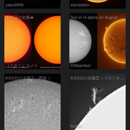
yasu9999
starstation
★本日の太陽★
Sun in H-alpha on August 6, 2026
（＾０＾）コメト
Chibamber
8月6日の太陽①（西面 ）
8月6日の太陽②（プロミネン北東縁 ）
toritori
toritori