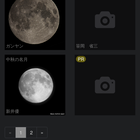
ガンヤン
笹岡 省三
PR
中秋の名月
新井優
次
«
1
2
»
へ