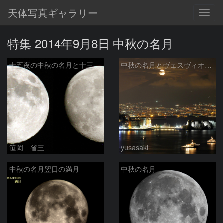
天体写真ギャラリー
Togg
navig
特集 2014年9月8日 中秋の名月
十五夜の中秋の名月と十三夜の月
中秋の名月とヴェスヴィオ火山
笹岡 省三
yusasaki
中秋の名月翌日の満月
中秋の名月