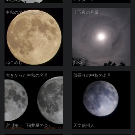
中秋の名月を撮り比べ
十五夜の月暈
ねこめし
jfuk2
大きかった中秋の名月
薄曇りの中秋の名月
宮川祐一「福井星の会」
天文信州人