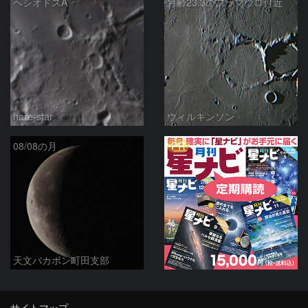
ヘシオドスA
月齢23.3のフラマウロ付近
hare-star
ウィルキンソン
PR
08/08の月
天文バカボン町田支部
サイトマップ