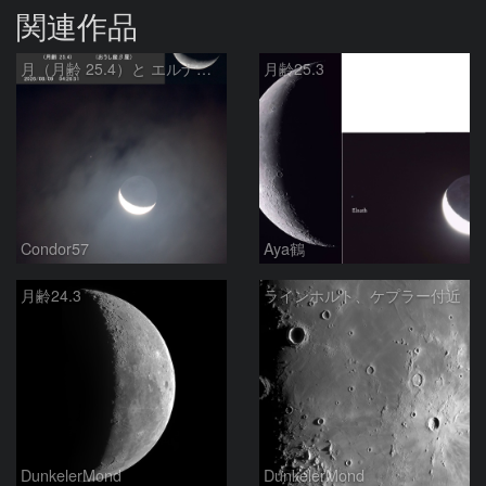
関連作品
月（月齢 25.4）と エルナト（おうし座β星）
月齢25.3
Condor57
Aya鶴
月齢24.3
ラインホルト、ケプラー付近
DunkelerMond
DunkelerMond