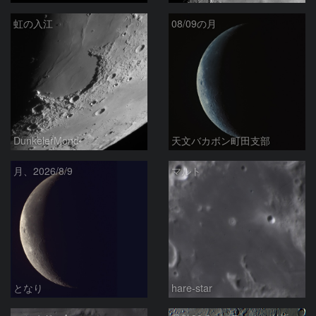
虹の入江
08/09の月
DunkelerMond
天文バカボン町田支部
月、2026/8/9
マルト
となり
hare-star