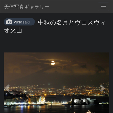
天体写真ギャラリー
Togg
navig
中秋の名月とヴェスヴィ
yusasaki
オ火山