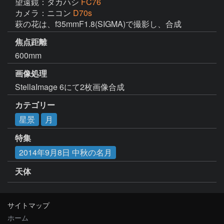
望遠鏡：タカハシ
FC76
カメラ：ニコン
D70s
萩の花は、f35mmF1.8(SIGMA)で撮影し、合成
焦点距離
600mm
画像処理
StellaImage 6にて2枚画像合成
カテゴリー
星景
月
特集
2014年9月8日 中秋の名月
天体
サイトマップ
ホーム