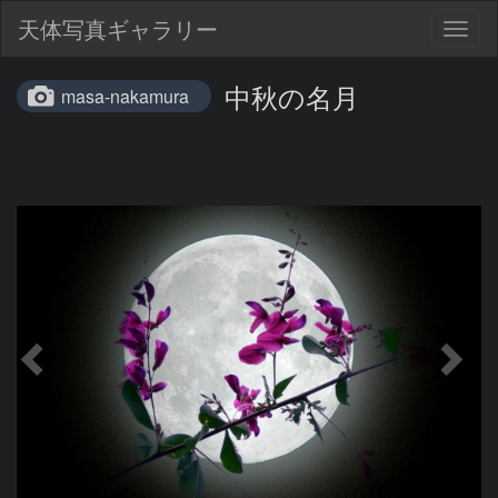
天体写真ギャラリー
Togg
navig
中秋の名月
masa-nakamura